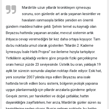
Mardin’de uzun yıllardır kronikleşen içmesuyu
sorunu, son günlerde art arda yaşanan kesintiler ve
havaların ısınmasıyla birlikte yeniden en önemli
gündem maddesi haline geldi. Şehrin temel su kaynağı olan
Beyazsu hattında yaşanan arızalar, mevcut sistemin artık
ihtiyaca cevap veremediğini bir kez daha ortaya koyuyor. Tam
da bu noktada umut olarak gösterilen “Mardin 2. Kademe
İçmesuyu İsale Hattı Projesi” ise ilerleme hızıyla tartışılıyor.
Yetkililerin açıkladığı verilere göre projede fiziki gerçekleşme
oranı henüz yüzde 23 seviyesinde. Üstelik bu oran, yaklaşık 19
aylık bir sürecin sonunda ulaşılan noktayı ifade ediyor. Eski hat,
yeni sorunlar 2007 yılında inşa edilen Beyazsu ana isale
hattında tercih edilen boru sistemi, bölgenin jeolojik yapısına
uygun planlanmadığı için yıllardır arızalarla gündeme geliyor.
Gevşek zemin, yer hareketleri ve doğal çatlaklar, hattın
dayanıklılığını zayıflatırken; her arıza, Mardin’de günler süren su
kesintilerine neden oluyor. Bugün gelinen noktada, bu hattın