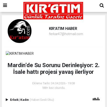
KIR'ATIM HABER
ferkar47@hotmail.com
Mardin’de Su Sorunu Derinleşiyor: 2.
İsale hattı projesi yavaş ilerliyor
Ekleme Tarihi: 04.04.2026 - 19:08
188+ kez okundu.
Erkek
|
Kadın
(Haberi Sesli Oku)