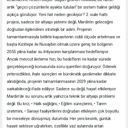
artık “geçici çözümlerle ayakta tutulan” bir sistem haline geldiği
açıkça görülüyor. Yeni hat neden gecikiyor? 2. isale hattı
projesi, sadece bir altyapı yatırımı değil; Mardin’in geleceğini
doğrudan ilgilendiren stratejik bir adım. Projenin
tamamlanmasıyla birlikte kapasitenin ciddi ölçüde artırılması ve
başta Kızıltepe ile Nusaybin olmak üzere geniş bir bölgenin
2055 yılına kadar su ihtiyacının karşılanması hedefleniyor.
Ancak mevcut ilerleme hızı, bu hedeflerin ne kadar sürede
gerçekleşeceği konusunda soru işaretleri doğuruyor. Ödenek
yetersizlikleri, ihale süreçleri ve bürokratik gecikmeler dikkate
alındığında, projenin tamamlanmasının 2029 yılına kadar
sarkabileceği ifade ediliyor. Sadece su değil, hayat etkileniyor
Mardin’de su sorunu artık yalnızca teknik bir altyapı problemi
değil. Bu kriz; • Halk sağlığını, • Eğitim süreçlerini, • Tarım
üretimini, • Sanayi faaliyetlerini doğrudan etkileyen çok boyutlu
bir meseleye dönüşmüş durumda. Her yeni kesinti, günlük
hayatı sekteye uğratırken; özellikle yaz aylarında artan