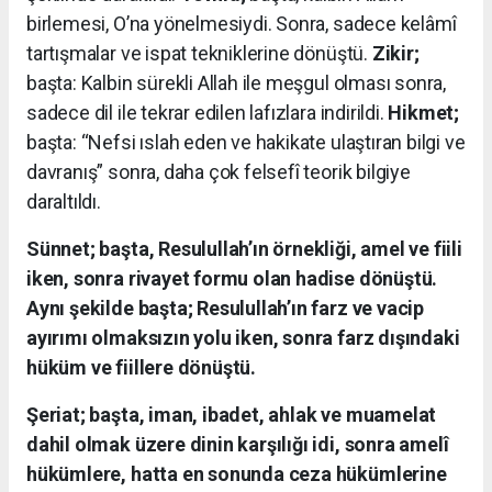
birlemesi, O’na yönelmesiydi. Sonra, sadece kelâmî
tartışmalar ve ispat tekniklerine dönüştü.
Zikir;
başta: Kalbin sürekli Allah ile meşgul olması sonra,
sadece dil ile tekrar edilen lafızlara indirildi.
Hikmet;
başta: “Nefsi ıslah eden ve hakikate ulaştıran bilgi ve
davranış” sonra, daha çok felsefî teorik bilgiye
daraltıldı.
Sünnet;
başta, Resulullah’ın örnekliği, amel ve fiili
iken, sonra rivayet formu olan hadise dönüştü.
Aynı şekilde başta; Resulullah’ın farz ve vacip
ayırımı olmaksızın yolu iken, sonra farz dışındaki
hüküm ve fiillere dönüştü.
Şeriat; başta, iman, ibadet, ahlak ve muamelat
dahil olmak üzere dinin karşılığı idi, sonra amelî
hükümlere, hatta en sonunda ceza hükümlerine