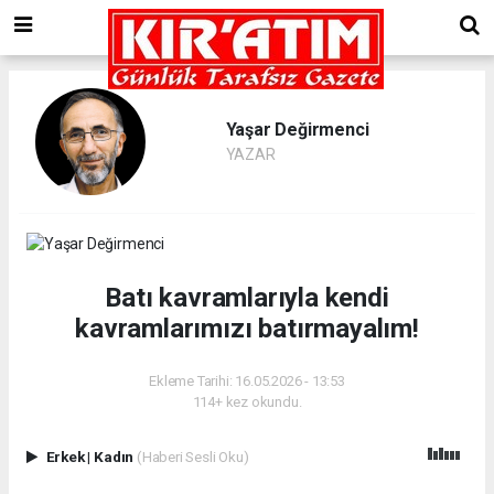
Yaşar Değirmenci
YAZAR
Batı kavramlarıyla kendi
kavramlarımızı batırmayalım!
Ekleme Tarihi: 16.05.2026 - 13:53
114+ kez okundu.
Erkek
|
Kadın
(Haberi Sesli Oku)