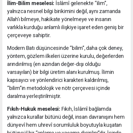
İlim-Bilim meselesi:
İslâmî gelenekte “ilim”,
yalnızca nesnel bilgi birikimini değil, aynı zamanda
Allah’ı bilmeye, hakikate yönelmeye ve insanın
varlıkla kurduğu anlamlı ilişkiye işaret eden geniş bir
çerçeveye sahiptir.
Modern Batı düşüncesinde “bilim”, daha çok deney,
yöntem, gözlem ilkeleri üzerine kurulu, değerlerden
arındırılmış (en azından değer-dışı olduğu
varsayılan) bir bilgi üretim alanı kurulmuş. İlimin
kapsayıcı ve yönlendirici karakteri kaldırılmış,
“bilim”in metodolojik ve nötr çerçevesi içinde
daralma yerleştirilmiştir.
Fıkıh-Hukuk meselesi:
Fıkıh, İslâmî bağlamda
yalnızca kurallar bütünü değil, insan davranışını hem
dünyevî hem uhrevî sorumluluk boyutuyla kuşatan
bütüncül bir “anlama ve yaşama disiplini”dir. İçinde