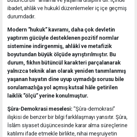
ibadet, ahlâk ve hukukî düzenlemeler iç içe geçmiş
durumdadır.
Modern “hukuk” kavramı, daha çok devletin
yaptırım gücüyle desteklenen pozitif normlar
sistemine indirgenmiş, ahlâkî ve metafizik
boyutundan büyük ölçüde ayrıştırılmıştır. Bu
durum, fıkhın bütüncül karakteri parçalanarak
yalnızca teknik alan olarak yeniden tanımlanmış
yaşanan hayatın dine uyup uymadığı sorusu bile
sorulamazlığa yol açmış kutsal hâle getirilen
laiklik “ölçü” yerine konulmuştur.
Şûra-Demokrasi meselesi:
“Şûra-demokrasi”
ilişkisi de benzer bir bilgi farklılaşmayı yansıtır. Şûra,
İslâm siyaset düşüncesinde karar alma süreçlerine
katılımı ifade etmekle birlikte, nihai meşruiyetin