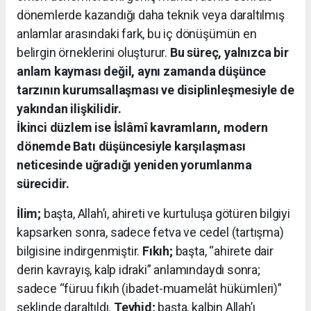
dönemlerde kazandığı daha teknik veya daraltılmış
anlamlar arasındaki fark, bu iç dönüşümün en
belirgin örneklerini oluşturur.
Bu süreç, yalnızca bir
anlam kayması değil, aynı zamanda düşünce
tarzının kurumsallaşması ve disiplinleşmesiyle de
yakından ilişkilidir.
İkinci düzlem ise İslâmî kavramların, modern
dönemde Batı düşüncesiyle karşılaşması
neticesinde uğradığı yeniden yorumlanma
sürecidir.
İlim;
başta, Allah’ı, ahireti ve kurtuluşa götüren bilgiyi
kapsarken sonra, sadece fetva ve cedel (tartışma)
bilgisine indirgenmiştir.
Fıkıh;
başta, “ahirete dair
derin kavrayış, kalp idraki” anlamındaydı sonra;
sadece “füruu fıkıh (ibadet-muamelât hükümleri)”
şeklinde daraltıldı.
Tevhid;
başta, kalbin Allah’ı