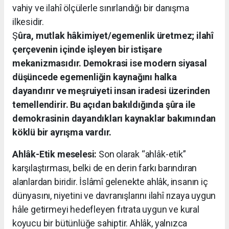
vahiy ve ilahî ölçülerle sınırlandığı bir danışma
ilkesidir.
Ş
ûra, mutlak hâkimiyet/egemenlik üretmez; ilahî
çerçevenin içinde işleyen bir istişare
mekanizmasıdır.
Demokrasi ise modern siyasal
düşüncede egemenliğin kaynağını halka
dayandırır ve meşruiyeti insan iradesi üzerinden
temellendirir. Bu açıdan bakıldığında şûra ile
demokrasinin dayandıkları kaynaklar bakımından
köklü bir ayrışma vardır.
Ahlâk-Etik meselesi:
Son olarak “ahlâk-etik”
karşılaştırması, belki de en derin farkı barındıran
alanlardan biridir. İslâmî gelenekte ahlâk, insanın iç
dünyasını, niyetini ve davranışlarını ilahî rızaya uygun
hâle getirmeyi hedefleyen fıtrata uygun ve kural
koyucu bir bütünlüğe sahiptir. Ahlâk, yalnızca