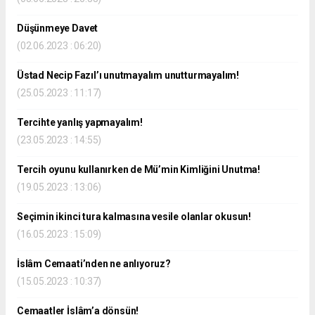
Düşünmeye Davet
(02.06.2023 : 06:20)
Üstad Necip Fazıl’ı unutmayalım unutturmayalım!
(25.05.2023 : 11:17)
Tercihte yanlış yapmayalım!
(23.05.2023 : 14:55)
Tercih oyunu kullanırken de Mü’min Kimliğini Unutma!
(19.05.2023 : 13:06)
Seçimin ikinci tura kalmasına vesile olanlar okusun!
(16.05.2023 : 15:09)
İslâm Cemaati’nden ne anlıyoruz?
(15.05.2023 : 10:37)
Cemaatler İslâm’a dönsün!