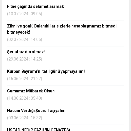
Fitne çağında selamet aramak
(10.07.2024 : 09:05)
Zihni ve gönlü Bulanıklılar sizlerle hesaplaşmamız bitmedi
bitmeyecek!
(02.07.2024 : 14:05)
Şeriatsız din olmaz!
(29.06.2024 : 14:25)
Kurban Bayramı’nı tatil günü yapmayalım!
(16.06.2024 : 21:27)
Cumamız Mübarek Olsun
(14.06.2024 : 05:40)
Haccın Verdiği Şuuru Taşıyalım
(03.06.2024 : 15:32)
ÜSTAD NECİP FAZIL'IN CENAZESİ