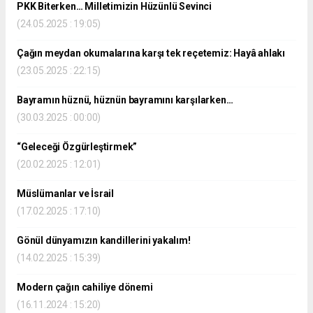
PKK Biterken… Milletimizin Hüzünlü Sevinci
(24.05.2025 : 19:05)
Çağın meydan okumalarına karşı tek reçetemiz: Hayâ ahlakı
(23.05.2025 : 22:15)
Bayramın hüznü, hüznün bayramını karşılarken…
(30.03.2025 : 00:00)
“Geleceği Özgürleştirmek”
(20.02.2025 : 12:01)
Müslümanlar ve İsrail
(17.02.2025 : 17:10)
Gönül dünyamızın kandillerini yakalım!
(14.02.2025 : 15:39)
Modern çağın cahiliye dönemi
(16.11.2024 : 15:20)