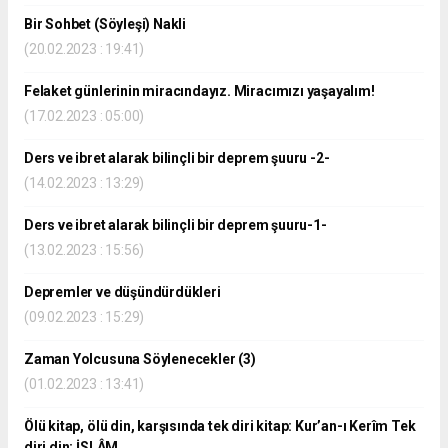
Bir Sohbet (Söyleşi) Nakli
(20.02.2023 : 19:41)
Felaket günlerinin miracındayız. Miracımızı yaşayalım!
(17.02.2023 : 05:00)
Ders ve ibret alarak bilinçli bir deprem şuuru -2-
(14.02.2023 : 13:29)
Ders ve ibret alarak bilinçli bir deprem şuuru-1-
(13.02.2023 : 15:56)
Depremler ve düşündürdükleri
(09.02.2023 : 15:29)
Zaman Yolcusuna Söylenecekler (3)
(01.02.2023 : 13:41)
Ölü kitap, ölü din, karşısında tek diri kitap: Kur’an-ı Kerîm Tek
diri din: İSLÂM