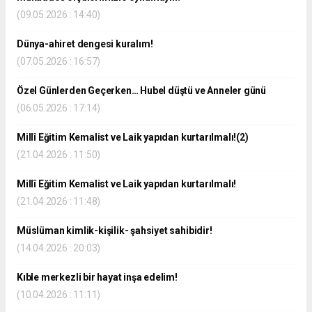
(09.05.2026 : 14:40)
Dünya-ahiret dengesi kuralım!
(07.05.2026 : 16:57)
Özel Günlerden Geçerken… Hubel düştü ve Anneler günü
(06.05.2026 : 17:14)
Millî Eğitim Kemalist ve Laik yapıdan kurtarılmalı!(2)
(21.04.2026 : 11:50)
Millî Eğitim Kemalist ve Laik yapıdan kurtarılmalı!
(21.04.2026 : 11:48)
Müslüman kimlik-kişilik- şahsiyet sahibidir!
(14.04.2026 : 20:03)
Kıble merkezli bir hayat inşa edelim!
(10.04.2026 : 11:11)