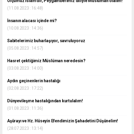
Ölçümüz İslâm’dır, Peygamberimiz diliyle Müslüman olalım!
(11.08.2023 : 16:48)
İnsanın alacası içinde mi?
(10.08.2023 : 14:36)
Sabitelerimiz buharlaşıyor, savruluyoruz
(05.08.2023 : 14:57)
Hasret çektiğimiz Müslüman neredesin?
(03.08.2023 : 14:00)
Aydın geçinenlerin hastalığı
(02.08.2023 : 17:22)
Dünyevileşme hastalığından kurtulalım!
(01.08.2023 : 11:36)
Aşûrayı ve Hz. Hüseyin Efendimizin Şahadetini Düşünelim!
(28.07.2023 : 13:14)