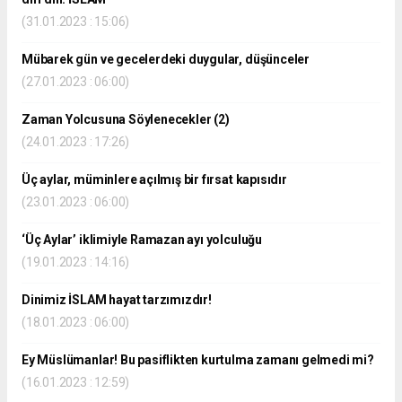
(31.01.2023 : 15:06)
Mübarek gün ve gecelerdeki duygular, düşünceler
(27.01.2023 : 06:00)
Zaman Yolcusuna Söylenecekler (2)
(24.01.2023 : 17:26)
Üç aylar, müminlere açılmış bir fırsat kapısıdır
(23.01.2023 : 06:00)
‘Üç Aylar’ iklimiyle Ramazan ayı yolculuğu
(19.01.2023 : 14:16)
Dinimiz İSLAM hayat tarzımızdır!
(18.01.2023 : 06:00)
Ey Müslümanlar! Bu pasiflikten kurtulma zamanı gelmedi mi?
(16.01.2023 : 12:59)