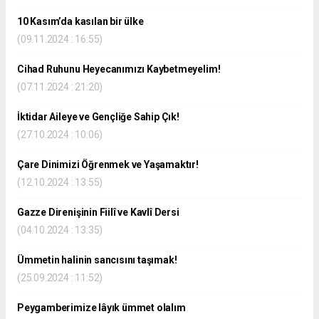
10 Kasım’da kasılan bir ülke
(09.11.2024 : 16:55)
Cihad Ruhunu Heyecanımızı Kaybetmeyelim!
(07.11.2024 : 21:20)
İktidar Aileye ve Gençliğe Sahip Çık!
(27.10.2024 : 10:06)
Çare Dinimizi Öğrenmek ve Yaşamaktır!
(12.10.2024 : 13:55)
Gazze Direnişinin Fiilî ve Kavlî Dersi
(04.10.2024 : 13:35)
Ümmetin halinin sancısını taşımak!
(25.09.2024 : 11:52)
Peygamberimize lâyık ümmet olalım