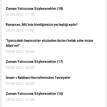
Zaman Yolcusuna Söylenecekler (18)
(07.04.2023 : 17:18)
Ramazan, Mü’min kimliğimizin yerleştiği aydır!
(06.04.2023 : 14:42)
“İçimizdeki beyinsizler yüzünden bizleri helak eder misin
Allah’ım!”
(04.04.2023 : 16:06)
Zaman Yolcusuna Söylenecekler (17)
(03.04.2023 : 13:20)
İmam-ı Rabbani Hazretlerinden Tavsiyeler
(01.04.2023 : 10:59)
Zaman Yolcusuna Söylenecekler (16)
(30.03.2023 : 11:24)