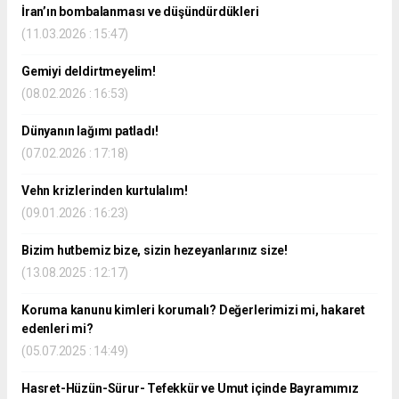
İran’ın bombalanması ve düşündürdükleri
(11.03.2026 : 15:47)
Gemiyi deldirtmeyelim!
(08.02.2026 : 16:53)
Dünyanın lağımı patladı!
(07.02.2026 : 17:18)
Vehn krizlerinden kurtulalım!
(09.01.2026 : 16:23)
Bizim hutbemiz bize, sizin hezeyanlarınız size!
(13.08.2025 : 12:17)
Koruma kanunu kimleri korumalı? Değerlerimizi mi, hakaret
edenleri mi?
(05.07.2025 : 14:49)
Hasret-Hüzün-Sürur- Tefekkür ve Umut içinde Bayramımız