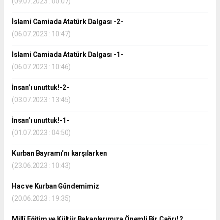
(09.07.2023 : 00:07)
İslami Camiada Atatürk Dalgası -2-
(06.07.2023 : 10:47)
İslami Camiada Atatürk Dalgası -1-
(06.07.2023 : 10:46)
İnsan’ı unuttuk!-2-
(03.07.2023 : 13:45)
İnsan’ı unuttuk!-1-
(01.07.2023 : 04:50)
Kurban Bayramı’nı karşılarken
(23.06.2023 : 10:43)
Hac ve Kurban Gündemimiz
(20.06.2023 : 19:35)
Millî Eğitim ve Kültür Bakanlarımıza Önemli Bir Çağrı! 2