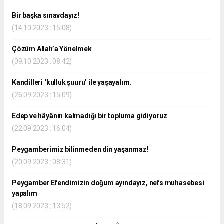
Bir başka sınavdayız!
(14.10.2023 : 15:08)
Çözüm Allah’a Yönelmek
(09.10.2023 : 08:42)
Kandilleri ‘kulluk şuuru’ ile yaşayalım.
(26.09.2023 : 15:09)
Edep ve hâyânın kalmadığı bir topluma gidiyoruz
(22.09.2023 : 16:04)
Peygamberimiz bilinmeden din yaşanmaz!
(20.09.2023 : 08:31)
Peygamber Efendimizin doğum ayındayız, nefs muhasebesi
yapalım
(18.09.2023 : 13:52)