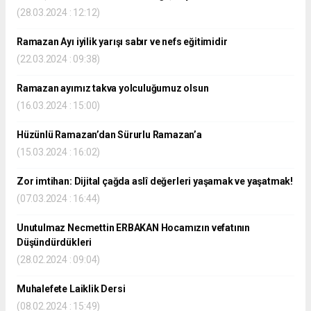
(28.03.2024 : 12:12)
Ramazan Ayı iyilik yarışı sabır ve nefs eğitimidir
(22.03.2024 : 09:38)
Ramazan ayımız takva yolculuğumuz olsun
(16.03.2024 : 15:00)
Hüzünlü Ramazan’dan Sürurlu Ramazan’a
(15.03.2024 : 16:02)
Zor imtihan: Dijital çağda aslî değerleri yaşamak ve yaşatmak!
(07.03.2024 : 16:44)
Unutulmaz Necmettin ERBAKAN Hocamızın vefatının
Düşündürdükleri
(28.02.2024 : 09:04)
Muhalefete Laiklik Dersi
(08.02.2024 : 15:49)