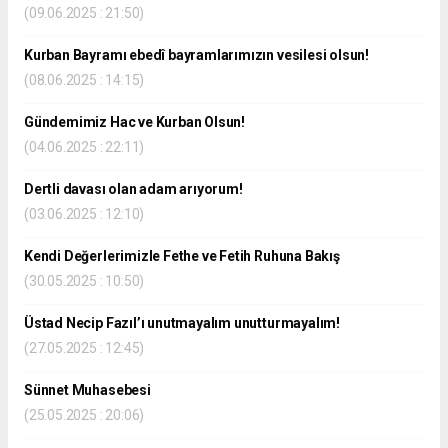
(09.06.2025 : 21:50)
Kurban Bayramı ebedî bayramlarımızın vesilesi olsun!
(08.06.2025 : 14:15)
Gündemimiz Hac ve Kurban Olsun!
(04.06.2025 : 22:11)
Dertli davası olan adam arıyorum!
(03.06.2025 : 12:10)
Kendi Değerlerimizle Fethe ve Fetih Ruhuna Bakış
(30.05.2025 : 10:50)
Üstad Necip Fazıl’ı unutmayalım unutturmayalım!
(27.05.2025 : 12:45)
Sünnet Muhasebesi
(25.05.2025 : 20:06)