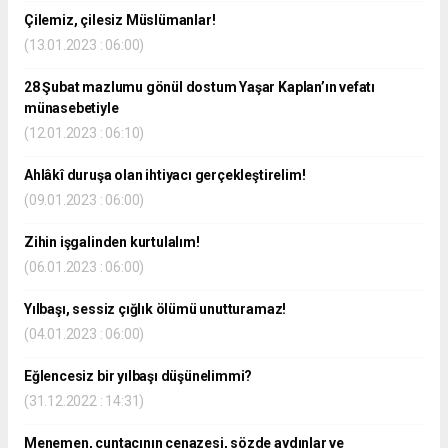
Çilemiz, çilesiz Müslümanlar!
(13.01.2023 : 06:00)
28 Şubat mazlumu gönül dostum Yaşar Kaplan’ın vefatı
münasebetiyle
(12.01.2023 : 06:10)
Ahlâkî duruşa olan ihtiyacı gerçekleştirelim!
(09.01.2023 : 06:00)
Zihin işgalinden kurtulalım!
(06.01.2023 : 06:00)
Yılbaşı, sessiz çığlık ölümü unutturamaz!
(04.01.2023 : 06:00)
Eğlencesiz bir yılbaşı düşünelimmi?
(31.12.2022 : 14:31)
Menemen, cuntacının cenazesi, sözde aydınlar ve