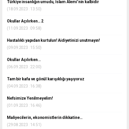
Türkiye insanlığın umudu, İslam Âlemi’nin kalbidir
(18.09.2023 : 13:50)
Okullar Açılırken… 2
(11.09.2023 : 09:58)
Hastalıklı yapıdan kurtulun! Aidiyetinizi unutmayın!
(09.09.2023 : 15:50)
Okullar Açılırken...
(06.09.2023 : 22:00)
Tam bir kafa ve gönül karışıklığı yaşıyoruz
(04.09.2023 : 16:38)
Nefsimize Yenilmeyelim!
(01.09.2023 : 16:46)
Maliyecilerin, ekonomistlerin dikkatine…
(29.08.2023 : 14:51)