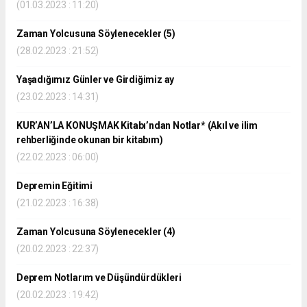
(01.03.2023 : 11:20)
Zaman Yolcusuna Söylenecekler (5)
(28.02.2023 : 21:52)
Yaşadığımız Günler ve Girdiğimiz ay
(23.02.2023 : 14:31)
KUR’AN’LA KONUŞMAK Kitabı’ndan Notlar* (Akıl ve ilim
rehberliğinde okunan bir kitabım)
(22.02.2023 : 06:00)
Depremin Eğitimi
(21.02.2023 : 16:38)
Zaman Yolcusuna Söylenecekler (4)
(20.02.2023 : 22:37)
Deprem Notlarım ve Düşündürdükleri
(20.02.2023 : 19:42)