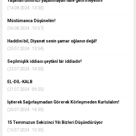
Yaşanan dinimizi yaşanmayan hâle getirmeyelim!
(14.08.2024 : 13:30)
Müslümanca Düşünelim!
(06.08.2024 : 10:57)
Haddini bil, Diyanet senin şamar oğlanın değil!
(25.07.2024 : 13:54)
Seçilmişlik iddiası şeytânî bir iddiadır!
(23.07.2024 : 14:30)
EL-DİL-KALB
(21.07.2024 : 09:25)
İşiterek Sağırlaşmadan Görerek Körleşmeden Kurtulalım!
(20.07.2024 : 14:30)
15 Temmuzun Sekizinci Yılı Bizleri Düşündürüyor
(15.07.2024 : 10:30)