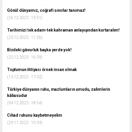
Gönül dünyamız, coğrafi sınırlar tanımaz!
(26.12.2023 : 13:51)
Tarihimizi tek adam-tek kahraman anlayışından kurtaralım!
(23.12.2023 : 11:26)
Bizdeki gâvurluk başka yerde yok!
(22.12.2023 : 16:39)
Toplumun ihtiyacı örnek insan olmak
(13.12.2023 : 17:02)
Türkiye dünyanın ruhu, mazlumların umudu, zalimlerin
kâbusudur
(04.12.2023 : 18:54)
Cihad ruhunu kaybetmeyelim
(29.11.2023 : 10:39)