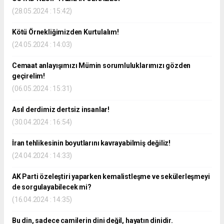
(28.05.2024 : 15:42)
Kötü Örnekliğimizden Kurtulalım!
(24.05.2024 : 14:03)
Cemaat anlayışımızı Mümin sorumluluklarımızı gözden
geçirelim!
(06.05.2024 : 15:31)
Asıl derdimiz dertsiz insanlar!
(30.04.2024 : 16:54)
İran tehlikesinin boyutlarını kavrayabilmiş değiliz!
(24.04.2024 : 14:33)
AK Parti özeleştiri yaparken kemalistleşme ve sekülerleşmeyi
de sorgulayabilecek mi?
(16.04.2024 : 14:35)
Bu din, sadece camilerin dini değil, hayatın dinidir.