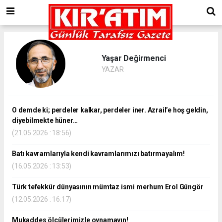
Yaşar Değirmenci
YAZAR
O demde ki; perdeler kalkar, perdeler iner. Azrail’e hoş geldin,
diyebilmekte hüner…
(21.05.2026 : 18:56)
Batı kavramlarıyla kendi kavramlarımızı batırmayalım!
(16.05.2026 : 13:53)
Türk tefekkür dünyasının mümtaz ismi merhum Erol Güngör
(12.05.2026 : 16:17)
Mukaddes ölçülerimizle oynamayın!