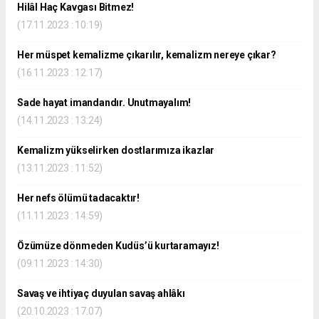
Hilâl Haç Kavgası Bitmez!
(17.11.2023 : 10:19)
Her müspet kemalizme çıkarılır, kemalizm nereye çıkar?
(16.11.2023 : 12:17)
Sade hayat imandandır. Unutmayalım!
(14.11.2023 : 13:24)
Kemalizm yükselirken dostlarımıza ikazlar
(13.11.2023 : 11:52)
Her nefs ölümü tadacaktır!
(11.11.2023 : 14:59)
Özümüze dönmeden Kudüs’ü kurtaramayız!
(09.11.2023 : 14:30)
Savaş ve ihtiyaç duyulan savaş ahlâkı
(20.10.2023 : 17:07)