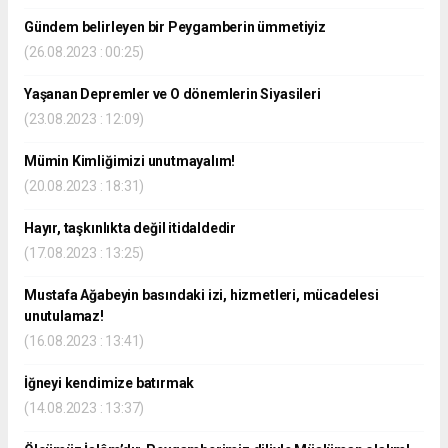
Gündem belirleyen bir Peygamberin ümmetiyiz
(26.08.2023 : 00:25)
Yaşanan Depremler ve O dönemlerin Siyasileri
(23.08.2023 : 12:09)
Mümin Kimliğimizi unutmayalım!
(20.08.2023 : 18:31)
Hayır, taşkınlıkta değil itidaldedir
(17.08.2023 : 13:25)
Mustafa Ağabeyin basındaki izi, hizmetleri, mücadelesi
unutulamaz!
(16.08.2023 : 13:41)
İğneyi kendimize batırmak
(14.08.2023 : 13:37)