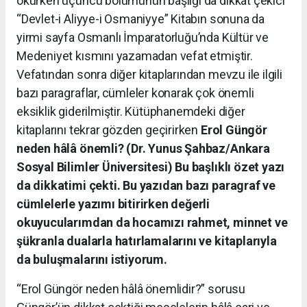
okurken üçüncü bölümünün başlığı da dikkat çekici
“Devlet-i Aliyye-i Osmaniyye” Kitabın sonuna da
yirmi sayfa Osmanlı İmparatorluğu’nda Kültür ve
Medeniyet kısmını yazamadan vefat etmiştir.
Vefatından sonra diğer kitaplarından mevzu ile ilgili
bazı paragraflar, cümleler konarak çok önemli
eksiklik giderilmiştir. Kütüphanemdeki diğer
kitaplarını tekrar gözden geçirirken
Erol Güngör
neden hâlâ önemli? (Dr. Yunus Şahbaz/Ankara
Sosyal Bilimler Üniversitesi) Bu başlıklı özet yazı
da dikkatimi çekti. Bu yazıdan bazı paragraf ve
cümlelerle yazımı bitirirken değerli
okuyucularımdan da hocamızı rahmet, minnet ve
şükranla dualarla hatırlamalarını ve kitaplarıyla
da buluşmalarını istiyorum.
“Erol Güngör neden hâlâ önemlidir?” sorusu