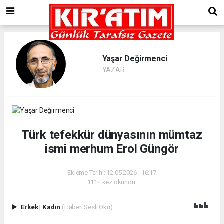
Yaşar Değirmenci
YAZAR
Türk tefekkür dünyasının mümtaz
ismi merhum Erol Güngör
Ekleme Tarihi: 12.05.2026 - 16:17
111+ kez okundu.
Erkek
|
Kadın
(Haberi Sesli Oku)