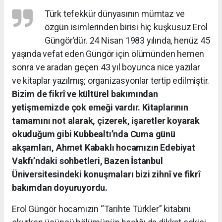
Türk tefekkür dünyasının mümtaz ve
özgün isimlerinden birisi hiç kuşkusuz Erol
Güngör’dür. 24 Nisan 1983 yılında, henüz 45
yaşında vefat eden Güngör için ölümünden hemen
sonra ve aradan geçen 43 yıl boyunca nice yazılar
ve kitaplar yazılmış; organizasyonlar tertip edilmiştir.
Bizim de fikrî ve kültürel bakımından
yetişmemizde çok emeği vardır. Kitaplarının
tamamını not alarak, çizerek, işaretler koyarak
okuduğum gibi Kubbealtı’nda Cuma günü
akşamları, Ahmet Kabaklı hocamızın Edebiyat
Vakfı’ndaki sohbetleri, Bazen İstanbul
Üniversitesindeki konuşmaları bizi zihnî ve fikrî
bakımdan doyuruyordu.
Erol Güngör hocamızın “Tarihte Türkler” kitabını