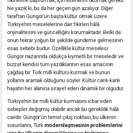
fikirlerine başvurmak, için eserlerini okumak gerekir.
Ne yazık ki, bu da her geçen gün azalıyor. Diğer
taraftan Güngör’ün başta kültür olmak üzere
Türkiye’nin meselelerine dair fikirleri hâlâ
orijinalitesini ve güncelliğini korumaktadır. Belki de
onun tekrar yoğun bir şekilde gündeme gelmesinin
esas sebebi budur. Özellikle kültür meselesi
Güngör nazarında oldukça kıymetli bir meseledir ve
bizzat kendisi tüm yazdıklarının esas amacının
çağdaş bir Türk milli kültürü kurmak ve bunun
yollarını aramak olduğunu söyler. Kültür canlı-kanlı
hayatın her alanına sirayet eden dinamik bir olgudur.
Türkiye’nin bir milli kültür kurmasını icbar eden
sebepler değişmiş olabilir ancak bu gereklilik hâlâ
caridir. Güngör’ün temel çıkış noktası, bu ülkenin
sorunlarını, Türk
modernleşmesinin problemlerini