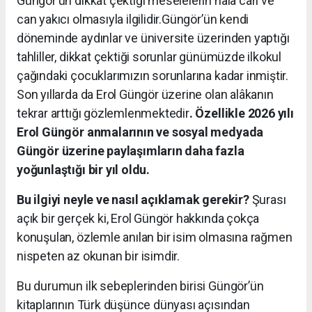
Güngör’ün dikkat çektiği meselelerin hâlâ cari ve
can yakıcı olmasıyla ilgilidir.Güngör’ün kendi
döneminde aydınlar ve üniversite üzerinden yaptığı
tahliller, dikkat çektiği sorunlar günümüzde ilkokul
çağındaki çocuklarımızın sorunlarına kadar inmiştir.
Son yıllarda da Erol Güngör üzerine olan alâkanın
tekrar arttığı gözlemlenmektedir
. Özellikle
2026 yılı
Erol Güngör anmalarının ve sosyal medyada
Güngör üzerine paylaşımların daha fazla
yoğunlaştığı bir yıl oldu.
Bu ilgiyi neyle ve nasıl açıklamak gerekir?
Şurası
açık bir gerçek ki, Erol Güngör hakkında çokça
konuşulan, özlemle anılan bir isim olmasına rağmen
nispeten az okunan bir isimdir.
Bu durumun ilk sebeplerinden birisi Güngör’ün
kitaplarının Türk düşünce dünyası açısından