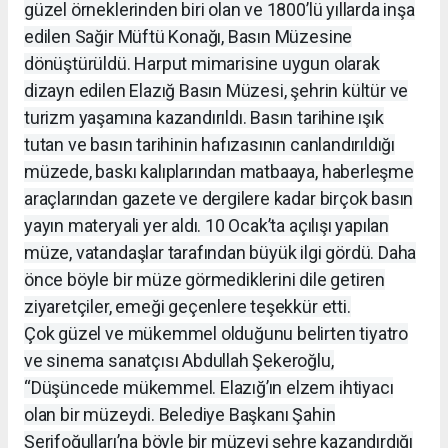
güzel örneklerinden biri olan ve 1800’lü yıllarda inşa
edilen Sağir Müftü Konağı, Basın Müzesine
dönüştürüldü. Harput mimarisine uygun olarak
dizayn edilen Elazığ Basın Müzesi, şehrin kültür ve
turizm yaşamına kazandırıldı. Basın tarihine ışık
tutan ve basın tarihinin hafızasının canlandırıldığı
müzede, baskı kalıplarından matbaaya, haberleşme
araçlarından gazete ve dergilere kadar birçok basın
yayın materyali yer aldı. 10 Ocak’ta açılışı yapılan
müze, vatandaşlar tarafından büyük ilgi gördü. Daha
önce böyle bir müze görmediklerini dile getiren
ziyaretçiler, emeği geçenlere teşekkür etti.
Çok güzel ve mükemmel olduğunu belirten tiyatro
ve sinema sanatçısı Abdullah Şekeroğlu,
“Düşüncede mükemmel. Elazığ’ın elzem ihtiyacı
olan bir müzeydi. Belediye Başkanı Şahin
Şerifoğulları’na böyle bir müzeyi şehre kazandırdığı