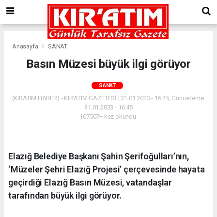
Anasayfa
SANAT
Basın Müzesi büyük ilgi görüyor
SANAT
(KIRATIM HABER) - KIR'ATIM GAZETESİ | 31.01.2023 - 16:45, Güncelleme:
31.01.2023 - 16:45
107507+ kez okundu.
Elazığ Belediye Başkanı Şahin Şerifoğulları’nın,
‘Müzeler Şehri Elazığ Projesi’ çerçevesinde hayata
geçirdiği Elazığ Basın Müzesi, vatandaşlar
tarafından büyük ilgi görüyor.