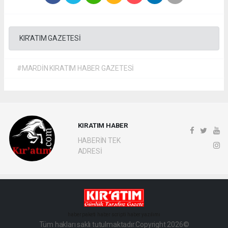
KIR'ATIM GAZETESİ
#MARDİN KIRATIM HABER GAZETESİ
KIRATIM HABER
HABERİN TEK
ADRESİ
haber paketi
haber scripti
haber yazılımı
Tüm hakları saklı tutulmaktadır.Copyright 2026©