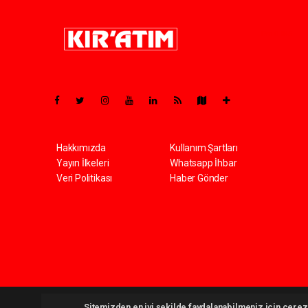
Pro-0.045
Hakkımızda
Kullanım Şartları
Yayın İlkeleri
Whatsapp İhbar
Veri Politikası
Haber Gönder
Kiratim.com Tüm hakları saklı tutulmaktadır. Copyright 2026 
Sitemizden en iyi şekilde faydalanabilmeniz için çerezl