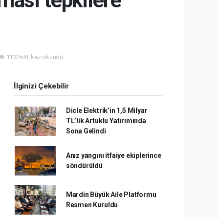
ması tepkilere
113264+ kez okundu.
İlginizi Çekebilir
Dicle Elektrik’in 1,5 Milyar
TL’lik Artuklu Yatırımında
Sona Gelindi
Anız yangını itfaiye ekiplerince
söndürüldü
Mardin Büyük Aile Platformu
Resmen Kuruldu