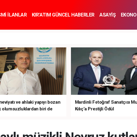
SMİ İLANLAR
KIR'ATIM GÜNCEL HABERLER
ASAYİŞ
EKONO
KNOLOJİ
SPOR
SAĞLIK
YAŞAM
İNSAN VE TOPLUM
SA
eviyatı ve ahlaki yapıyı bozan
Mardinli Fotoğraf Sanatçısı M
 olumsuzluklardan biri de
Kılıç’a Prestijli Ödül
mardır