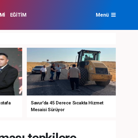
Mİ
EĞİTİM
Menü
NAT
ÇEVRE
ustafa
Savur’da 45 Derece Sıcakta Hizmet
Mesaisi Sürüyor