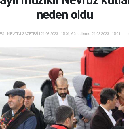
aylı müzikli Nevruz kutla
neden oldu
) - KIR'ATIM GAZETESİ | 21.03.2023 - 15:01, Güncelleme: 21.03.2023 - 15:01