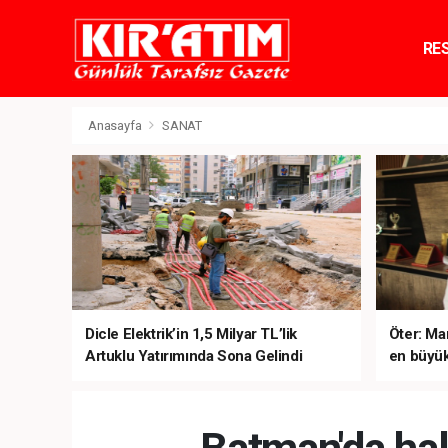
RE
TE
Anasayfa
SANAT
Dicle Elektrik’in 1,5 Milyar TL’lik
Öter: Man
Artuklu Yatırımında Sona Gelindi
en büyük
sanal ku