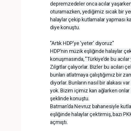
depremzedeler onca acılar yaşarken
oturamazken, yediğimiz sıcak bir ye
halaylar çekip kutlamalar yapması k
diye konuştu.
"Artık HDP’ye 'yeter' diyoruz"
HDP’nin müzik eşliğinde halaylar çe
konuşmasında, "Türkiye’de bu acılar y
Zılgıtlar çalıyorlar. Bizler bu acılar
bunları atlatmaya çalıştığımız bir za
diyorlar. Bunların nasıl bir alakası var
yok. Bizim içimiz kan ağlarken onlar 
şeklinde konuştu.
Batman’da Nevruz bahanesiyle kutlam
eşliğinde halaylar çektirmiş, bazı PK
açmıştı.