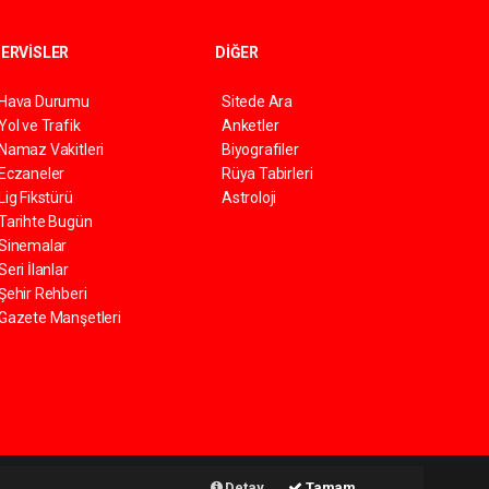
ERVİSLER
DİĞER
Hava Durumu
Sitede Ara
Yol ve Trafik
Anketler
Namaz Vakitleri
Biyografiler
Eczaneler
Rüya Tabirleri
Lig Fikstürü
Astroloji
Tarihte Bugün
Sinemalar
Seri İlanlar
Şehir Rehberi
Gazete Manşetleri
Haber Yazılımı:
Web Aksiyon ®
Detay
Tamam