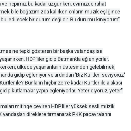
 ve hepimiz bu kadar üzgünken, evimizde rahat
mek bile boğazımızda kalırken onların müzik eşliğinde
abul edilecek bir durum değildir. Bu durumu kınıyorum"
kmesine tepki gösteren bir başka vatandaş ise
aşanırken, HDP’liler gidip Batman’da eğleniyorlar.
ı çekerken; ülkece yaşananların üstesinden gelebilmek,
manda gidip eğleniyor ve ardından 'Biz Kürtleri seviyoruz'
 Kürtler ile? Bunların hiçbir zerre kadar Kürtler ile alakası
gidip kutlamalar yapıp eğleniyorlar. Yeter diyoruz, yeter"
aları mitinge çeviren HDP’liler yüksek sesli müzik
K yandaşları direklere tırmanarak PKK paçavralarını