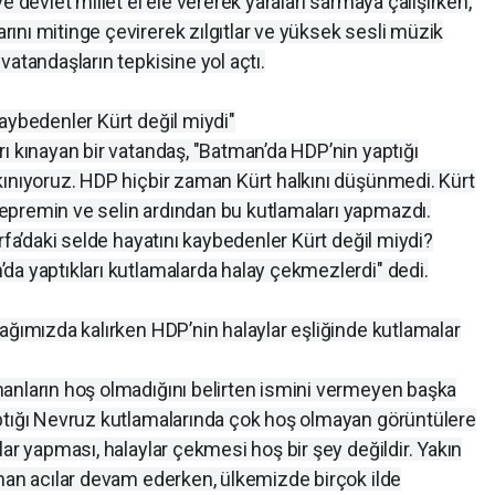
e devlet millet el ele vererek yaraları sarmaya çalışırken,
ını mitinge çevirerek zılgıtlar ve yüksek sesli müzik
vatandaşların tepkisine yol açtı.
aybedenler Kürt değil miydi"
ı kınayan bir vatandaş, "Batman’da HDP’nin yaptığı
kınıyoruz. HDP hiçbir zaman Kürt halkını düşünmedi. Kürt
epremin ve selin ardından bu kutlamaları yapmazdı.
rfa’daki selde hayatını kaybedenler Kürt değil miydi?
da yaptıkları kutlamalarda halay çekmezlerdi" dedi.
ağımızda kalırken HDP’nin halaylar eşliğinde kutlamalar
anların hoş olmadığını belirten ismini vermeyen başka
ptığı Nevruz kutlamalarında çok hoş olmayan görüntülere
ar yapması, halaylar çekmesi hoş bir şey değildir. Yakın
anan acılar devam ederken, ülkemizde birçok ilde