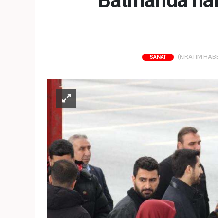
Batman'da hal
(KIRATIM HABER
SANAT