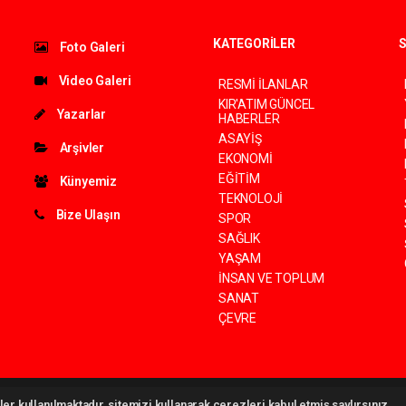
KATEGORİLER
S
Foto Galeri
Video Galeri
RESMİ İLANLAR
KIR'ATIM GÜNCEL
Yazarlar
HABERLER
ASAYİŞ
Arşivler
EKONOMİ
EĞİTİM
Künyemiz
TEKNOLOJİ
Bize Ulaşın
SPOR
SAĞLIK
YAŞAM
İNSAN VE TOPLUM
SANAT
ÇEVRE
©
haber yazılımı
haber paketi
haber scripti
haber yazılım
haber script
er kullanılmaktadır, sitemizi kullanarak çerezleri kabul etmiş saylırsınız.