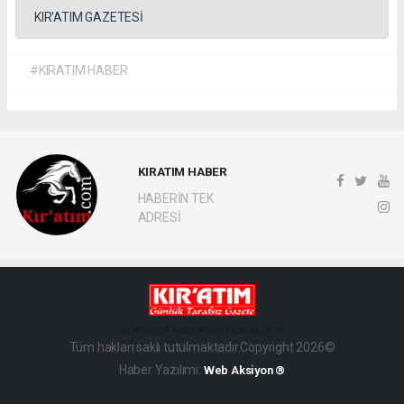
KIR'ATIM GAZETESİ
#KIRATIM HABER
KIRATIM HABER
HABERİN TEK
ADRESİ
haber paketi
haber scripti
haber yazılımı
Tüm hakları saklı tutulmaktadır.Copyright 2026©
Haber Yazılımı:
Web Aksiyon ®