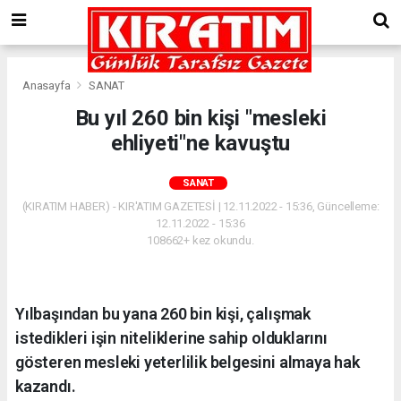
Anasayfa
SANAT
Bu yıl 260 bin kişi "mesleki
ehliyeti"ne kavuştu
SANAT
(KIRATIM HABER) - KIR'ATIM GAZETESİ | 12.11.2022 - 15:36, Güncelleme:
12.11.2022 - 15:36
108662+ kez okundu.
Yılbaşından bu yana 260 bin kişi, çalışmak
istedikleri işin niteliklerine sahip olduklarını
gösteren mesleki yeterlilik belgesini almaya hak
kazandı.