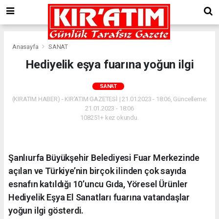
Anasayfa
SANAT
Hediyelik eşya fuarına yoğun ilgi
SANAT
(KIRATIM HABER) - KIR'ATIM GAZETESİ | 21.01.2023 - 18:06, Güncelleme:
21.01.2023 - 18:06
108251+ kez okundu.
Şanlıurfa Büyükşehir Belediyesi Fuar Merkezinde
açılan ve Türkiye’nin birçok ilinden çok sayıda
esnafın katıldığı 10’uncu Gıda, Yöresel Ürünler
Hediyelik Eşya El Sanatları fuarına vatandaşlar
yoğun ilgi gösterdi.