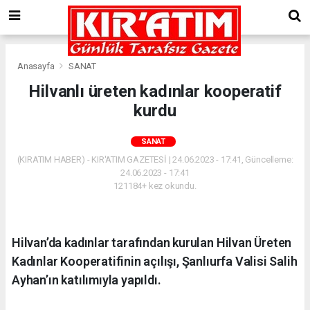
Anasayfa
SANAT
Hilvanlı üreten kadınlar kooperatif
kurdu
SANAT
(KIRATIM HABER) - KIR'ATIM GAZETESİ | 24.06.2023 - 17:41, Güncelleme:
24.06.2023 - 17:41
121184+ kez okundu.
Hilvan’da kadınlar tarafından kurulan Hilvan Üreten
Kadınlar Kooperatifinin açılışı, Şanlıurfa Valisi Salih
Ayhan’ın katılımıyla yapıldı.