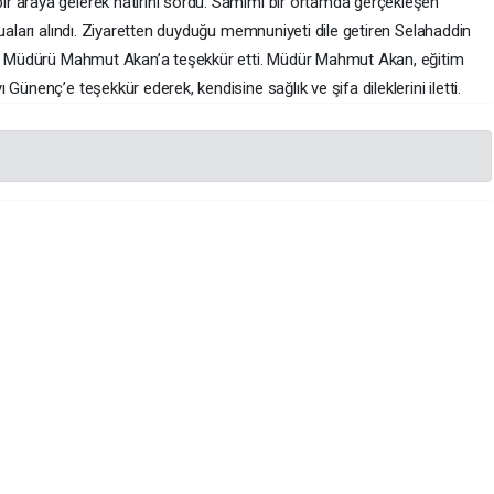
r araya gelerek hatırını sordu. Samimi bir ortamda gerçekleşen
duaları alındı. Ziyaretten duyduğu memnuniyeti dile getiren Selahaddin
tim Müdürü Mahmut Akan’a teşekkür etti. Müdür Mahmut Akan, eğitim
Günenç’e teşekkür ederek, kendisine sağlık ve şifa dileklerini iletti.