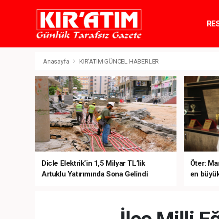
RE
TE
Anasayfa
KIR'ATIM GÜNCEL HABERLER
Dicle Elektrik’in 1,5 Milyar TL’lik
Öter: Man
Artuklu Yatırımında Sona Gelindi
en büyük
sanal ku