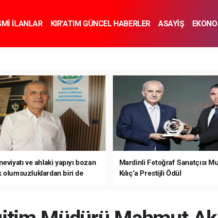
SMİ İLANLAR
KIR'ATIM GÜNCEL HABERLER
ASAYİŞ
EKONO
KNOLOJİ
SPOR
SAĞLIK
YAŞAM
İNSAN VE TOPLUM
SA
eviyatı ve ahlaki yapıyı bozan
Mardinli Fotoğraf Sanatçısı M
 olumsuzluklardan biri de
Kılıç’a Prestijli Ödül
mardır