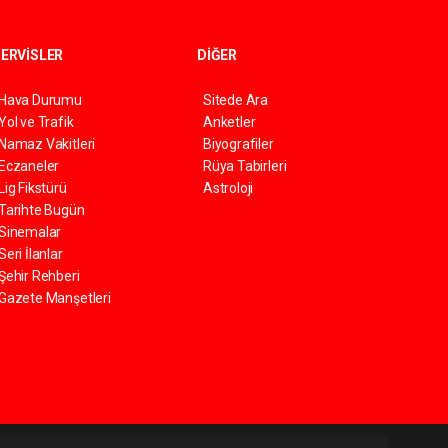
ERVİSLER
DİĞER
Hava Durumu
Sitede Ara
Yol ve Trafik
Anketler
Namaz Vakitleri
Biyografiler
Eczaneler
Rüya Tabirleri
Lig Fikstürü
Astroloji
Tarihte Bugün
Sinemalar
Seri İlanlar
Şehir Rehberi
Gazete Manşetleri