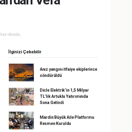
an’dan Vefa
 kez okundu.
İlginizi Çekebilir
Anız yangını itfaiye ekiplerince
söndürüldü
Dicle Elektrik’in 1,5 Milyar
TL’lik Artuklu Yatırımında
Sona Gelindi
Mardin Büyük Aile Platformu
Resmen Kuruldu