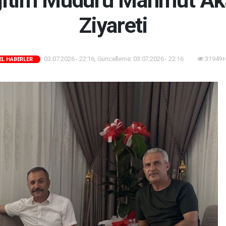
 Eğitim Müdürü Mahmut Ak
Ziyareti
03.07.2026 - 22:16, Güncelleme: 03.07.2026 - 22:16
31949+
EL HABERLER