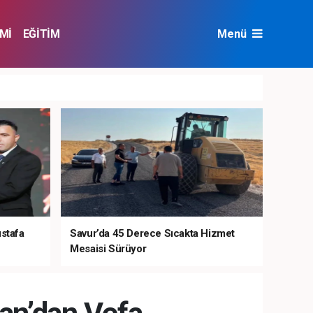
Mİ
EĞİTİM
Menü
NAT
ÇEVRE
ustafa
Savur’da 45 Derece Sıcakta Hizmet
Mesaisi Sürüyor