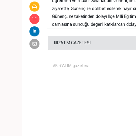
öğretmen ve müdür Selahaddin Günenç ile bi
ziyarette, Günenç ile sohbet edilerek hayır 
Günenç, nezaketinden dolayı İlçe Milli Eği
camiasına sunduğu değerli katkılardan dolayı 
KIR'ATIM GAZETESİ
#KIR'ATIM gazetesi