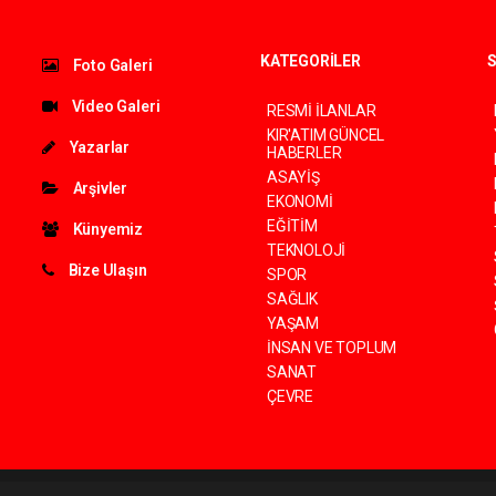
KATEGORİLER
S
Foto Galeri
Video Galeri
RESMİ İLANLAR
KIR'ATIM GÜNCEL
Yazarlar
HABERLER
ASAYİŞ
Arşivler
EKONOMİ
EĞİTİM
Künyemiz
TEKNOLOJİ
Bize Ulaşın
SPOR
SAĞLIK
YAŞAM
İNSAN VE TOPLUM
SANAT
ÇEVRE