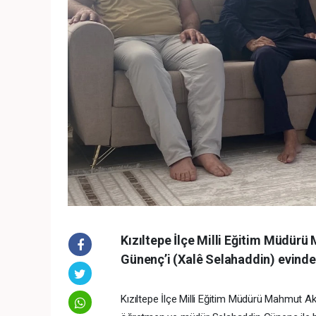
Kızıltepe İlçe Milli Eğitim Müdü
Günenç’i (Xalê Selahaddin) evinde 
Kızıltepe İlçe Milli Eğitim Müdürü Mahmut A