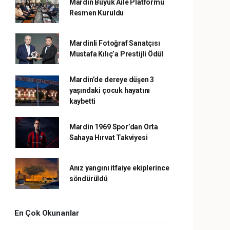
Mardin Büyük Aile Platformu
Resmen Kuruldu
Mardinli Fotoğraf Sanatçısı
Mustafa Kılıç’a Prestijli Ödül
Mardin’de dereye düşen 3
yaşındaki çocuk hayatını
kaybetti
Mardin 1969 Spor’dan Orta
Sahaya Hırvat Takviyesi
Anız yangını itfaiye ekiplerince
söndürüldü
En Çok Okunanlar