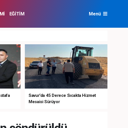
Mİ
EĞİTİM
Menü
NAT
ÇEVRE
ustafa
Savur’da 45 Derece Sıcakta Hizmet
Mesaisi Sürüyor