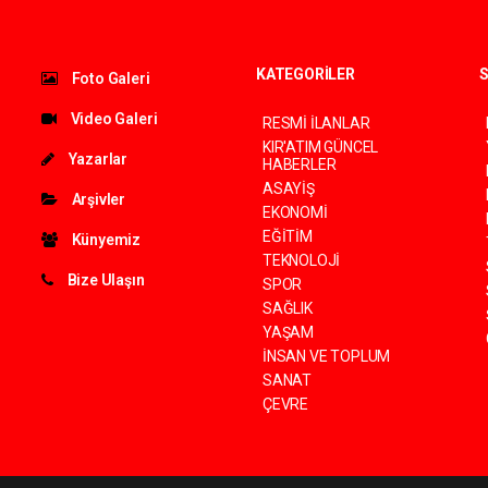
KATEGORİLER
S
Foto Galeri
Video Galeri
RESMİ İLANLAR
KIR'ATIM GÜNCEL
Yazarlar
HABERLER
ASAYİŞ
Arşivler
EKONOMİ
EĞİTİM
Künyemiz
TEKNOLOJİ
Bize Ulaşın
SPOR
SAĞLIK
YAŞAM
İNSAN VE TOPLUM
SANAT
ÇEVRE