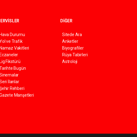
ERVİSLER
DİĞER
Hava Durumu
Sitede Ara
Yol ve Trafik
Anketler
Namaz Vakitleri
Biyografiler
Eczaneler
Rüya Tabirleri
Lig Fikstürü
Astroloji
Tarihte Bugün
Sinemalar
Seri İlanlar
Şehir Rehberi
Gazete Manşetleri