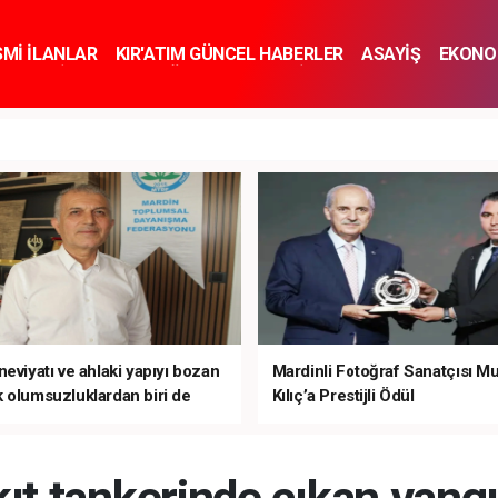
SMİ İLANLAR
KIR'ATIM GÜNCEL HABERLER
ASAYİŞ
EKONO
KNOLOJİ
SPOR
SAĞLIK
YAŞAM
İNSAN VE TOPLUM
SA
eviyatı ve ahlaki yapıyı bozan
Mardinli Fotoğraf Sanatçısı M
 olumsuzluklardan biri de
Kılıç’a Prestijli Ödül
mardır