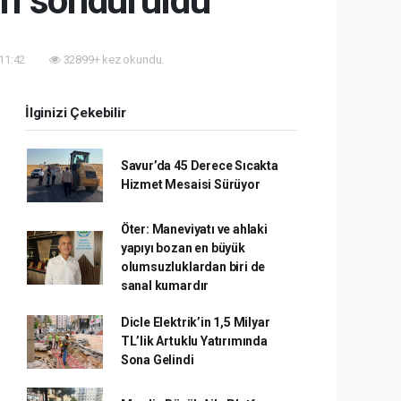
ın söndürüldü
 11:42
32899+ kez okundu.
İlginizi Çekebilir
Savur’da 45 Derece Sıcakta
Hizmet Mesaisi Sürüyor
Öter: Maneviyatı ve ahlaki
yapıyı bozan en büyük
olumsuzluklardan biri de
sanal kumardır
Dicle Elektrik’in 1,5 Milyar
TL’lik Artuklu Yatırımında
Sona Gelindi