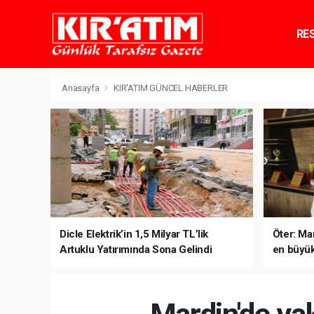
RE
TE
Anasayfa
KIR'ATIM GÜNCEL HABERLER
Dicle Elektrik’in 1,5 Milyar TL’lik
Öter: Man
Artuklu Yatırımında Sona Gelindi
en büyük
sanal ku