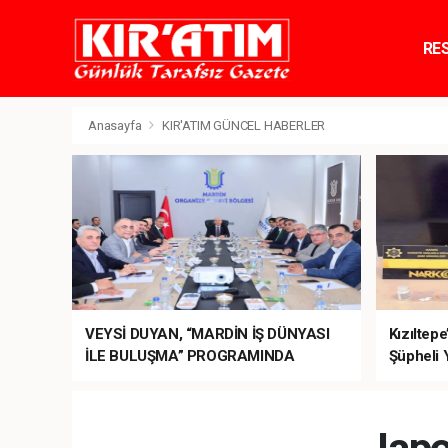
RE
TE
Anasayfa
KIR'ATIM GÜNCEL HABERLER
VEYSİ DUYAN, “MARDİN İŞ DÜNYASI
Kızıltep
İLE BULUŞMA” PROGRAMINDA
Şüpheli 
SEKTÖRÜN TALEPLERİNİ BAKAN
ŞİMŞEK’E İLETTİ