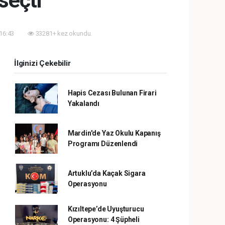
seçti
 16:43
33281+ kez okundu.
İlginizi Çekebilir
Hapis Cezası Bulunan Firari
Yakalandı
Mardin'de Yaz Okulu Kapanış
Programı Düzenlendi
Artuklu’da Kaçak Sigara
Operasyonu
Kızıltepe’de Uyuşturucu
Operasyonu: 4 Şüpheli