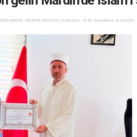
n gelin Mardin’de İslam’ı 
ATIM HABER) - KIR'ATIM GAZETESİ | 26.06.2026 - 16:43, Güncelleme: 26.06.2026 -