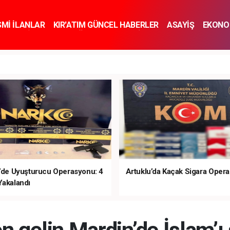
SMİ İLANLAR
KIR'ATIM GÜNCEL HABERLER
ASAYİŞ
EKONO
KNOLOJİ
SPOR
SAĞLIK
YAŞAM
İNSAN VE TOPLUM
SA
e’de Uyuşturucu Operasyonu: 4
Artuklu’da Kaçak Sigara Oper
Yakalandı