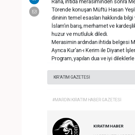
Rana, ihtida merasiminden sonra Meh
Törende konuşan Müftü Hasan Yeşildal
dininin temel esasları hakkında bilgi 
İslam’ın barış, merhamet ve kardeşlik
huzur ve mutluluk diledi.
Merasimin ardından ihtida belgesi Mü
Ayrıca Kur’an-ı Kerim ile Diyanet İşler
Program, yapılan dua ve iyi dileklerle
KIR'ATIM GAZETESİ
#MARDİN KIRATIM HABER GAZETESİ
KIRATIM HABER