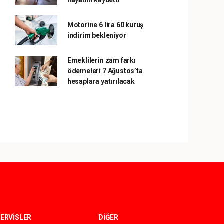
hayatını kaybetti
Motorine 6 lira 60 kuruş
indirim bekleniyor
Emeklilerin zam farkı
ödemeleri 7 Ağustos’ta
hesaplara yatırılacak
ERVİSLER
DİĞER