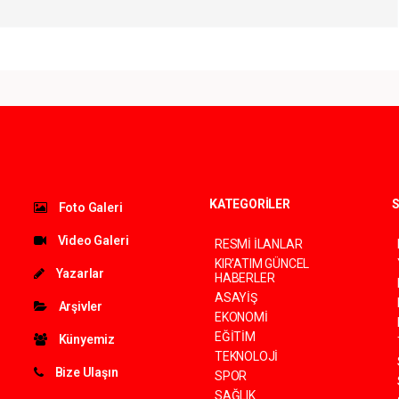
KATEGORİLER
S
Foto Galeri
Video Galeri
RESMİ İLANLAR
KIR'ATIM GÜNCEL
Yazarlar
HABERLER
ASAYİŞ
Arşivler
EKONOMİ
EĞİTİM
Künyemiz
TEKNOLOJİ
Bize Ulaşın
SPOR
SAĞLIK