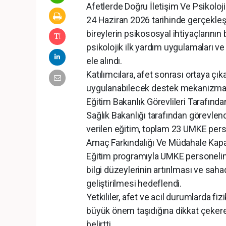
Afetlerde Doğru İletişim Ve Psikolojik
24 Haziran 2026 tarihinde gerçekleşt
bireylerin psikososyal ihtiyaçlarının 
psikolojik ilk yardım uygulamaları v
ele alındı.
Katılımcılara, afet sonrası ortaya çık
uygulanabilecek destek mekanizmaları
Eğitim Bakanlık Görevlileri Tarafından
Sağlık Bakanlığı tarafından görevlen
verilen eğitim, toplam 23 UMKE person
Amaç Farkındalığı Ve Müdahale Kapa
Eğitim programıyla UMKE personelin
bilgi düzeylerinin artırılması ve saha
geliştirilmesi hedeflendi.
Yetkililer, afet ve acil durumlarda f
büyük önem taşıdığına dikkat çekere
belirtti.