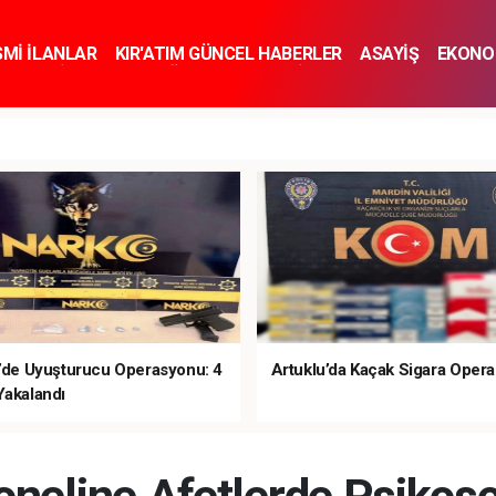
SMİ İLANLAR
KIR'ATIM GÜNCEL HABERLER
ASAYİŞ
EKONO
KNOLOJİ
SPOR
SAĞLIK
YAŞAM
İNSAN VE TOPLUM
SA
e’de Uyuşturucu Operasyonu: 4
Artuklu’da Kaçak Sigara Oper
Yakalandı