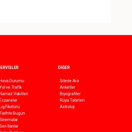
ERVİSLER
DİĞER
Hava Durumu
Sitede Ara
Yol ve Trafik
Anketler
Namaz Vakitleri
Biyografiler
Eczaneler
Rüya Tabirleri
Lig Fikstürü
Astroloji
Tarihte Bugün
Sinemalar
Seri İlanlar