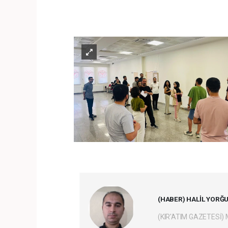
(HABER) HALİL YORĞ
(KIR'ATIM GAZETESİ)