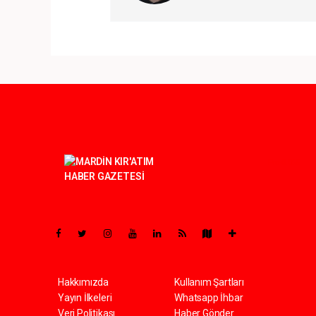
Pro-0.065
Hakkımızda
Kullanım Şartları
Yayın İlkeleri
Whatsapp İhbar
Veri Politikası
Haber Gönder