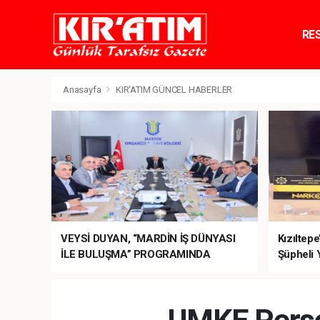
RE
TE
Anasayfa
KIR'ATIM GÜNCEL HABERLER
VEYSİ DUYAN, “MARDİN İŞ DÜNYASI
Kızıltep
İLE BULUŞMA” PROGRAMINDA
Şüpheli 
SEKTÖRÜN TALEPLERİNİ BAKAN
ŞİMŞEK’E İLETTİ