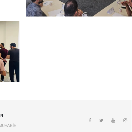
UN
 MUHABİR