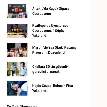
Artuklu’da Kaçak Sigara
Operasyonu
Kızıltepe’de Uyuşturucu
Operasyonu: 4 Şüpheli
Yakalandı
Mardin'de Yaz Okulu Kapanış
Programı Düzenlendi
Okullara 30 bin güvenlik
görevlisi alınacak
Hapis Cezası Bulunan Firari
Yakalandı
En Çok Okunanlar