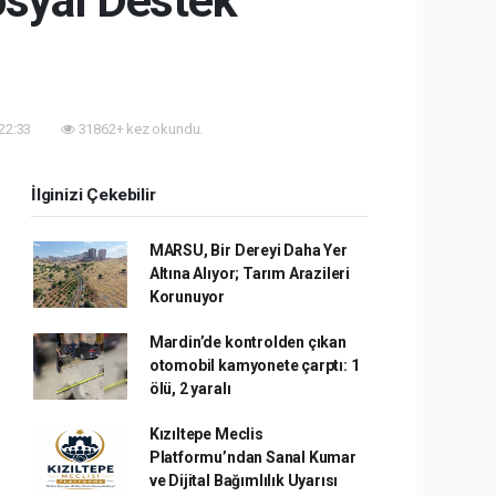
syal Destek
 22:33
31862+ kez okundu.
İlginizi Çekebilir
MARSU, Bir Dereyi Daha Yer
Altına Alıyor; Tarım Arazileri
Korunuyor
Mardin’de kontrolden çıkan
otomobil kamyonete çarptı: 1
ölü, 2 yaralı
Kızıltepe Meclis
Platformu’ndan Sanal Kumar
ve Dijital Bağımlılık Uyarısı