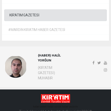
KIR'ATIM GAZETESİ
#MARDİN KIRATIM HABER GAZETESİ
(HABER) HALİL
YORĞUN
(KIR'ATIM
GAZETESİ)
MUHABİR
haber paketi
haber scripti
haber yazılımı