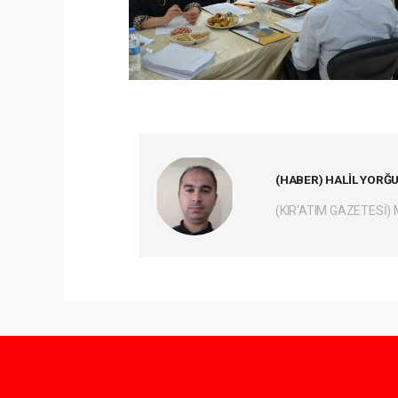
(HABER) HALİL YORĞ
(KIR'ATIM GAZETESİ)