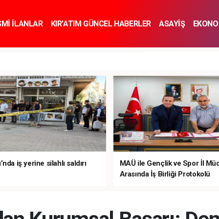
SMİ İLANLAR
KIR'ATIM GÜNCEL HABERLER
ASAYİŞ
EKONO
KNOLOJİ
SPOR
SAĞLIK
YAŞAM
İNSAN VE TOPLUM
SA
nda iş yerine silahlı saldırı
MAÜ ile Gençlik ve Spor İl Mü
Arasında İş Birliği Protokolü