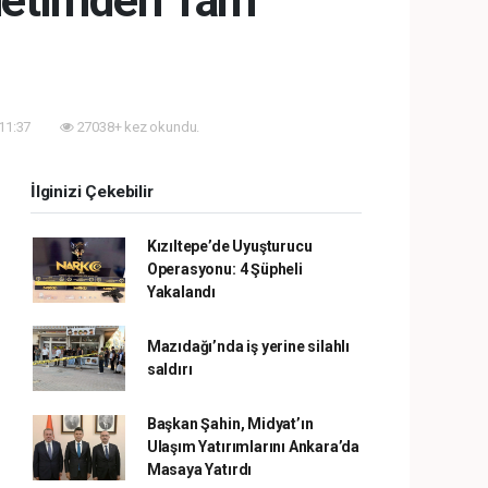
netimden Tam
 11:37
27038+ kez okundu.
İlginizi Çekebilir
Kızıltepe’de Uyuşturucu
Operasyonu: 4 Şüpheli
Yakalandı
Mazıdağı’nda iş yerine silahlı
saldırı
Başkan Şahin, Midyat’ın
Ulaşım Yatırımlarını Ankara’da
Masaya Yatırdı