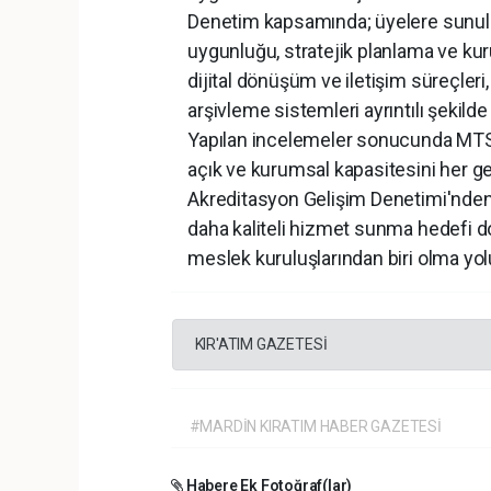
Denetim kapsamında; üyelere sunulan
uygunluğu, stratejik planlama ve ku
dijital dönüşüm ve iletişim süreçler
arşivleme sistemleri ayrıntılı şekilde 
Yapılan incelemeler sonucunda MTSO’
açık ve kurumsal kapasitesini her ge
Akreditasyon Gelişim Denetimi'nden 
daha kaliteli hizmet sunma hedefi d
meslek kuruluşlarından biri olma yo
KIR'ATIM GAZETESİ
#MARDİN KIRATIM HABER GAZETESİ
Habere Ek Fotoğraf(lar)