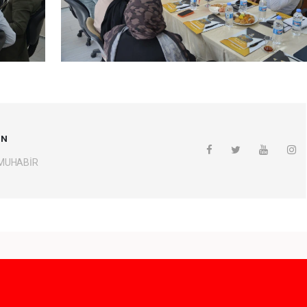
UN
 MUHABİR