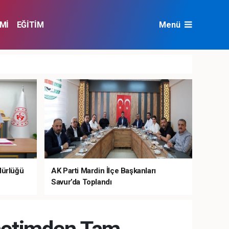
Mİ
EĞİTİM
Menü
NAT
ÇEVRE
dürlüğü
AK Parti Mardin İlçe Başkanları
Savur’da Toplandı