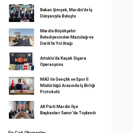
Bakan Şimşek, Mardin’de İş
Dünyasıyla Buluştu
Mardin Büyükşehir
Belediyesinden Mazıdağı ve
Derik'te Yol Atağı
Artuklu’da Kaçak Sigara
Operasyonu
MAÜ ile Gençlik ve Spor İl
Müdürlüğü Arasında İş Birliği
Protokolü
AK Parti Mardin İlçe
Başkanları Savur’da Toplandı
En Çok Okunanlar