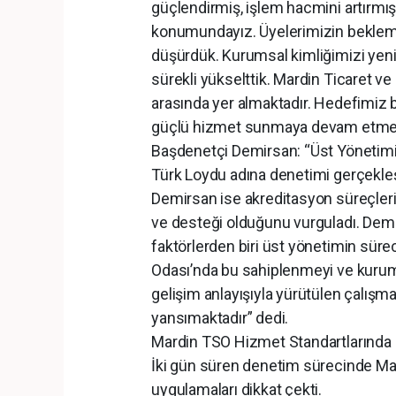
güçlendirmiş, işlem hacmini artırmış
konumundayız. Üyelerimizin bekleme
düşürdük. Kurumsal kimliğimizi yeniled
sürekli yükselttik. Mardin Ticaret ve 
arasında yer almaktadır. Hedefimiz b
güçlü hizmet sunmaya devam etmek
Başdenetçi Demirsan: “Üst Yönetimin 
Türk Loydu adına denetimi gerçekle
Demirsan ise akreditasyon süreçler
ve desteği olduğunu vurguladı. Demi
faktörlerden biri üst yönetimin sürec
Odası’nda bu sahiplenmeyi ve kurums
gelişim anlayışıyla yürütülen çalışm
yansımaktadır” dedi.
Mardin TSO Hizmet Standartlarında
İki gün süren denetim sürecinde Mard
uygulamaları dikkat çekti.