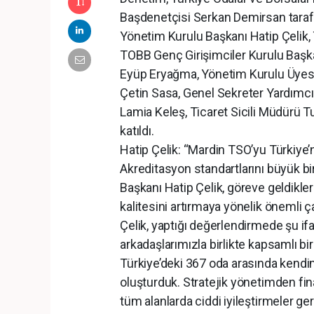
Başdenetçisi Serkan Demirsan tarafı
Yönetim Kurulu Başkanı Hatip Çelik, 
TOBB Genç Girişimciler Kurulu Başk
Eyüp Eryağma, Yönetim Kurulu Üyesi 
Çetin Sasa, Genel Sekreter Yardımcı
Lamia Keleş, Ticaret Sicili Müdürü T
katıldı.
Hatip Çelik: “Mardin TSO’yu Türkiye’n
Akreditasyon standartlarını büyük bir
Başkanı Hatip Çelik, göreve geldik
kalitesini artırmaya yönelik önemli ça
Çelik, yaptığı değerlendirmede şu ifa
arkadaşlarımızla birlikte kapsamlı bir 
Türkiye’deki 367 oda arasında kendine
oluşturduk. Stratejik yönetimden fin
tüm alanlarda ciddi iyileştirmeler ge