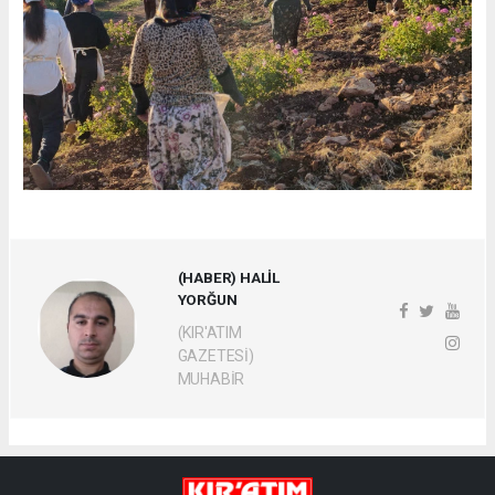
(HABER) HALİL
YORĞUN
(KIR'ATIM
GAZETESİ)
MUHABİR