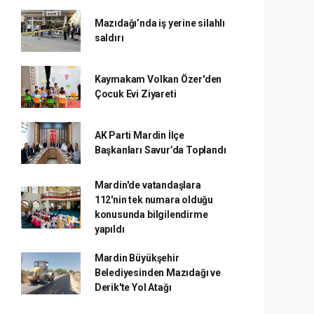
Mazıdağı’nda iş yerine silahlı
saldırı
Kaymakam Volkan Özer'den
Çocuk Evi Ziyareti
AK Parti Mardin İlçe
Başkanları Savur’da Toplandı
Mardin'de vatandaşlara
112'nin tek numara olduğu
konusunda bilgilendirme
yapıldı
Mardin Büyükşehir
Belediyesinden Mazıdağı ve
Derik'te Yol Atağı