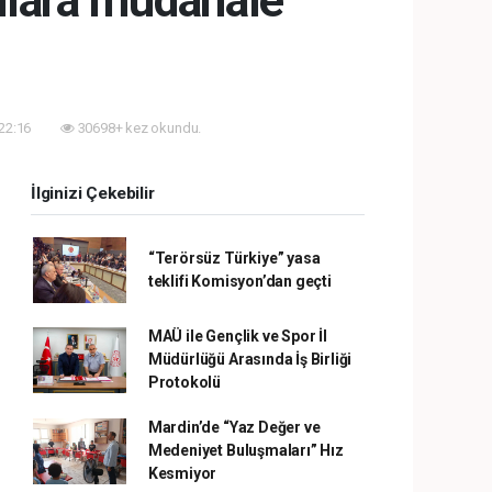
ınlara müdahale
 22:16
30698+ kez okundu.
İlginizi Çekebilir
“Terörsüz Türkiye” yasa
teklifi Komisyon’dan geçti
MAÜ ile Gençlik ve Spor İl
Müdürlüğü Arasında İş Birliği
Protokolü
Mardin’de “Yaz Değer ve
Medeniyet Buluşmaları” Hız
Kesmiyor