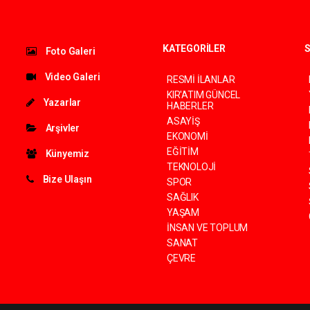
KATEGORİLER
S
Foto Galeri
Video Galeri
RESMİ İLANLAR
KIR'ATIM GÜNCEL
Yazarlar
HABERLER
ASAYİŞ
Arşivler
EKONOMİ
EĞİTİM
Künyemiz
TEKNOLOJİ
Bize Ulaşın
SPOR
SAĞLIK
YAŞAM
İNSAN VE TOPLUM
SANAT
ÇEVRE