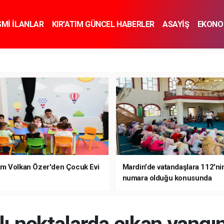
SMİ İLANLAR
KIR'ATIM GÜNCEL HABERLER
ASAYİŞ
EKONO
KNOLOJİ
SPOR
SAĞLIK
YAŞAM
İNSAN VE TOPLUM
SA
m Volkan Özer'den Çocuk Evi
Mardin'de vatandaşlara 112'ni
numara olduğu konusunda
bilgilendirme yapıldı