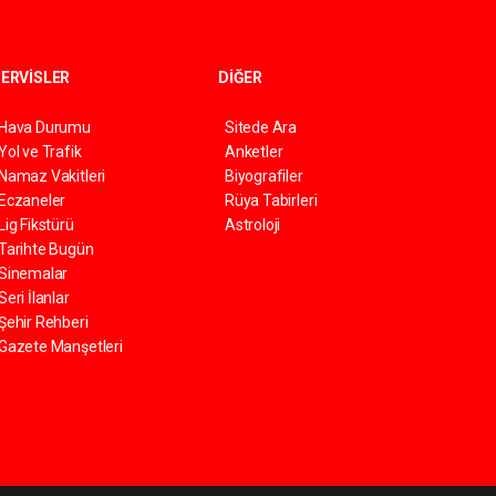
ERVİSLER
DİĞER
Hava Durumu
Sitede Ara
Yol ve Trafik
Anketler
Namaz Vakitleri
Biyografiler
Eczaneler
Rüya Tabirleri
Lig Fikstürü
Astroloji
Tarihte Bugün
Sinemalar
Seri İlanlar
Şehir Rehberi
Gazete Manşetleri