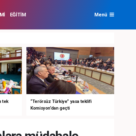
Mİ
EĞİTİM
Menü
NAT
ÇEVRE
n tek
“Terörsüz Türkiye” yasa teklifi
Komisyon’dan geçti