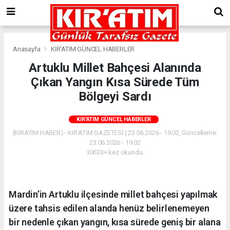
Anasayfa
KIR'ATIM GÜNCEL HABERLER
Artuklu Millet Bahçesi Alanında
Çıkan Yangın Kısa Sürede Tüm
Bölgeyi Sardı
KIR'ATIM GÜNCEL HABERLER
(KIRATIM HABER) - KIR'ATIM GAZETESİ | 23.06.2026 - 19:02, Güncelleme:
23.06.2026 - 19:02
30633+ kez okundu.
Mardin’in Artuklu ilçesinde millet bahçesi yapılmak
üzere tahsis edilen alanda henüz belirlenemeyen
bir nedenle çıkan yangın, kısa sürede geniş bir alana