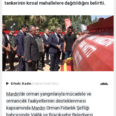
tankerinin kırsal mahallelere dağıtıldığını belirtti.
Erkek
|
Kadın
(Haberi Sesli Oku)
Mardin
’de orman yangınlarıyla mücadele ve
ormancılık faaliyetlerinin desteklenmesi
kapsamında
Mardin
Orman Fidanlık Şefliği
bahçesinde Valilik ve Büyükşehir Belediyesi