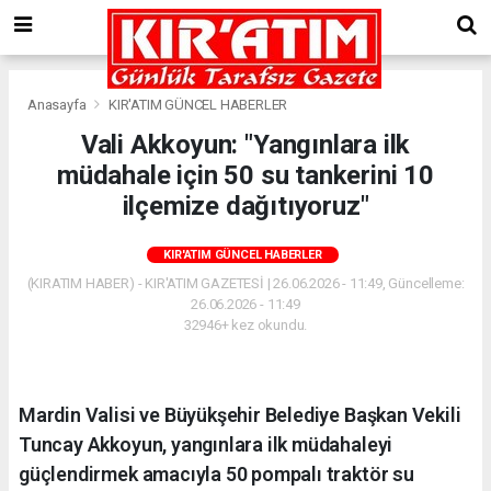
Anasayfa
KIR'ATIM GÜNCEL HABERLER
Vali Akkoyun: "Yangınlara ilk
müdahale için 50 su tankerini 10
ilçemize dağıtıyoruz"
KIR'ATIM GÜNCEL HABERLER
(KIRATIM HABER) - KIR'ATIM GAZETESİ | 26.06.2026 - 11:49, Güncelleme:
26.06.2026 - 11:49
32946+ kez okundu.
Mardin Valisi ve Büyükşehir Belediye Başkan Vekili
Tuncay Akkoyun, yangınlara ilk müdahaleyi
güçlendirmek amacıyla 50 pompalı traktör su