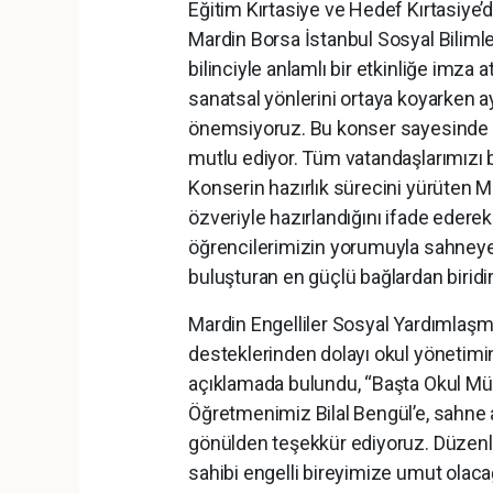
Eğitim Kırtasiye ve Hedef Kırtasiye’d
Mardin Borsa İstanbul Sosyal Bilim
bilinciyle anlamlı bir etkinliğe imza a
sanatsal yönlerini ortaya koyarken 
önemsiyoruz. Bu konser sayesinde en
mutlu ediyor. Tüm vatandaşlarımızı 
Konserin hazırlık sürecini yürüten M
özveriyle hazırlandığını ifade ederek 
öğrencilerimizin yorumuyla sahneye t
buluşturan en güçlü bağlardan biridir.
Mardin Engelliler Sosyal Yardımlaş
desteklerinden dolayı okul yönetimi
açıklamada bulundu, “Başta Okul M
Öğretmenimiz Bilal Bengül’e, sahne
gönülden teşekkür ediyoruz. Düzenl
sahibi engelli bireyimize umut olacağı