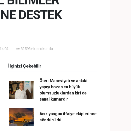
 BİLİMLER
’NE DESTEK
 14:04
32593+ kez okundu.
İlginizi Çekebilir
Öter: Maneviyatı ve ahlaki
yapıyı bozan en büyük
olumsuzluklardan biri de
sanal kumardır
Anız yangını itfaiye ekiplerince
söndürüldü