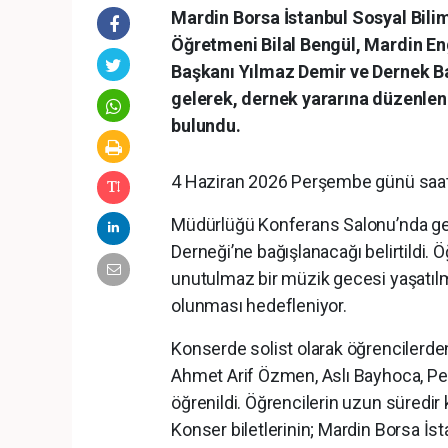
Mardin Borsa İstanbul Sosyal Bili
Öğretmeni Bilal Bengül, Mardin E
Başkanı Yılmaz Demir ve Dernek Ba
gelerek, dernek yararına düzenlen
bulundu.
4 Haziran 2026 Perşembe günü saat 2
Müdürlüğü Konferans Salonu’nda gerç
Derneği’ne bağışlanacağı belirtildi. 
unutulmaz bir müzik gecesi yaşatılm
olunması hedefleniyor.
Konserde solist olarak öğrencilerd
Ahmet Arif Özmen, Aslı Bayhoca, Pel
öğrenildi. Öğrencilerin uzun süredir k
Konser biletlerinin; Mardin Borsa İsta