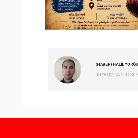
(HABER) HALİL YORĞ
(KIR'ATIM GAZETESİ)