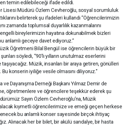
en temin edilebileceği ifade edildi.
ler Lisesi Müdürü Özlem Cevheroğlu, sosyal sorumluluk
ttıklarını belirterek şu ifadeleri kullandı “Öğrencilerimizin
aynı zamanda toplumsal duyarlılık kazanmalarını
gelli bireylerimizin hayatına dokunabilmek bizleri
bu anlamlı geceye davet ediyoruz.”
üzik Öğretmeni Bilal Bengül ise öğrencilerin büyük bir
şunları söyledi, “90’lı yılların unutulmaz eserlerini
aşıyacağız. Müzik, insanları bir araya getiren, gönülleri
 Bu konserin iyiliğe vesile olmasını diliyoruz.”
ma ve Dayanışma Derneği Başkanı Yılmaz Demir de
ne, öğretmenlere ve öğrencilere teşekkür ederek şu
üdürümüz Sayın Özlem Cevheroğlu’na, Müzik
 alacak kıymetli öğrencilerimize ve emeği geçen herkese
enecek bu anlamlı konser sayesinde birçok ihtiyaç
z. Alınacak her bir bilet, bir akülü sandalye, bir hasta