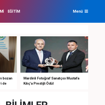
Mİ
EĞİTİM
Menü
NAT
ÇEVRE
ıyı bozan
Mardinli Fotoğraf Sanatçısı Mustafa
i de
Kılıç’a Prestijli Ödül