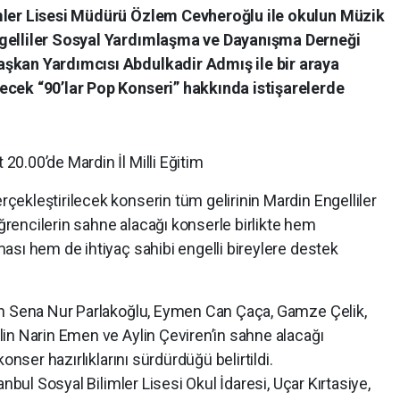
mler Lisesi Müdürü Özlem Cevheroğlu ile okulun Müzik
ngelliler Sosyal Yardımlaşma ve Dayanışma Derneği
şkan Yardımcısı Abdulkadir Admış ile bir araya
ecek “90’lar Pop Konseri” hakkında istişarelerde
0.00’de Mardin İl Milli Eğitim
ekleştirilecek konserin tüm gelirinin Mardin Engelliler
Öğrencilerin sahne alacağı konserle birlikte hem
ası hem de ihtiyaç sahibi engelli bireylere destek
en Sena Nur Parlakoğlu, Eymen Can Çaça, Gamze Çelik,
in Narin Emen ve Aylin Çeviren’in sahne alacağı
onser hazırlıklarını sürdürdüğü belirtildi.
nbul Sosyal Bilimler Lisesi Okul İdaresi, Uçar Kırtasiye,