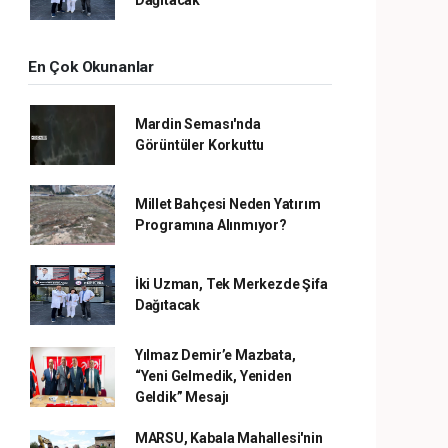
Dağıtacak
En Çok Okunanlar
Mardin Seması'nda
Görüntüler Korkuttu
Millet Bahçesi Neden Yatırım
Programına Alınmıyor?
İki Uzman, Tek Merkezde Şifa
Dağıtacak
Yılmaz Demir’e Mazbata,
“Yeni Gelmedik, Yeniden
Geldik” Mesajı
MARSU, Kabala Mahallesi'nin