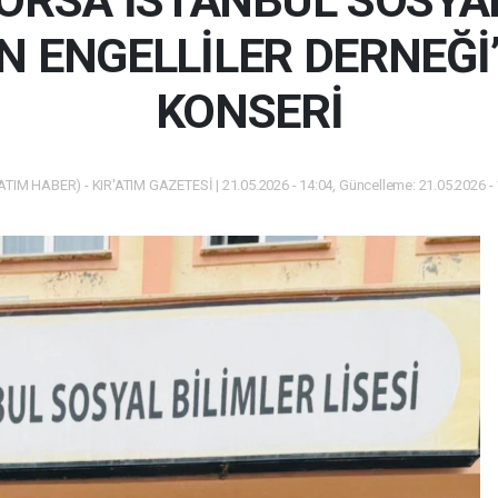
ORSA İSTANBUL SOSYAL
EN ENGELLİLER DERNEĞİ
KONSERİ
ATIM HABER) - KIR'ATIM GAZETESİ | 21.05.2026 - 14:04, Güncelleme: 21.05.2026 -