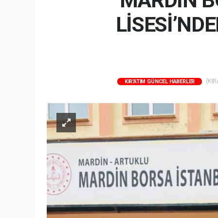
MARDİN B
LİSESİ’ND
(KIR
KIR'ATIM GÜNCEL HABERLER