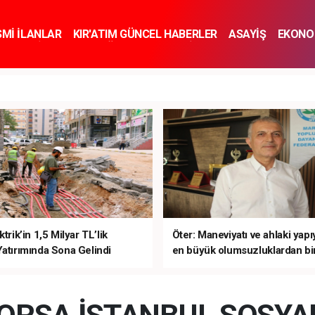
SMİ İLANLAR
KIR'ATIM GÜNCEL HABERLER
ASAYİŞ
EKONO
KNOLOJİ
SPOR
SAĞLIK
YAŞAM
İNSAN VE TOPLUM
SA
ktrik’in 1,5 Milyar TL’lik
Öter: Maneviyatı ve ahlaki yap
Yatırımında Sona Gelindi
en büyük olumsuzluklardan bir
sanal kumardır