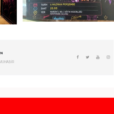
UN
 MUHABİR