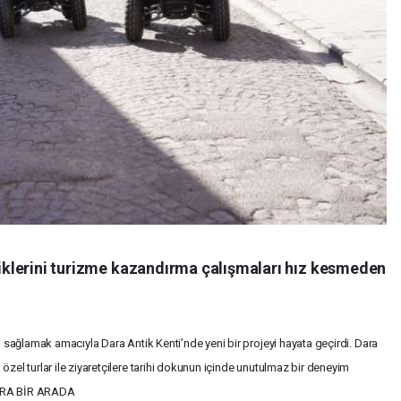
nliklerini turizme kazandırma çalışmaları hız kesmeden
ı sağlamak amacıyla Dara Antik Kenti’nde yeni bir projeyi hayata geçirdi. Dara
özel turlar ile ziyaretçilere tarihi dokunun içinde unutulmaz bir deneyim
ERA BİR ARADA