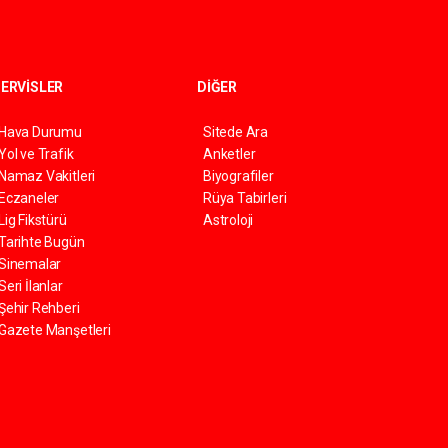
ERVİSLER
DİĞER
Hava Durumu
Sitede Ara
Yol ve Trafik
Anketler
Namaz Vakitleri
Biyografiler
Eczaneler
Rüya Tabirleri
Lig Fikstürü
Astroloji
Tarihte Bugün
Sinemalar
Seri İlanlar
Şehir Rehberi
Gazete Manşetleri