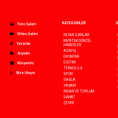
KATEGORİLER
S
Foto Galeri
Video Galeri
RESMİ İLANLAR
KIR'ATIM GÜNCEL
Yazarlar
HABERLER
ASAYİŞ
Arşivler
EKONOMİ
EĞİTİM
Künyemiz
TEKNOLOJİ
Bize Ulaşın
SPOR
SAĞLIK
YAŞAM
İNSAN VE TOPLUM
SANAT
ÇEVRE