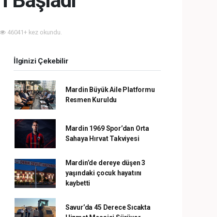
ı Başladı
46041+ kez okundu.
İlginizi Çekebilir
Mardin Büyük Aile Platformu
Resmen Kuruldu
Mardin 1969 Spor’dan Orta
Sahaya Hırvat Takviyesi
Mardin’de dereye düşen 3
yaşındaki çocuk hayatını
kaybetti
Savur’da 45 Derece Sıcakta