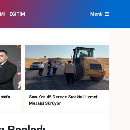
Mİ
EĞİTİM
Menü
NAT
ÇEVRE
ustafa
Savur’da 45 Derece Sıcakta Hizmet
Mesaisi Sürüyor