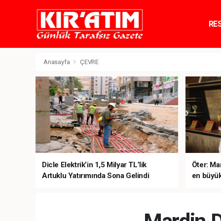
RE
TE
Anasayfa
ÇEVRE
Dicle Elektrik’in 1,5 Milyar TL’lik
Öter: Man
Artuklu Yatırımında Sona Gelindi
en büyük
sanal ku