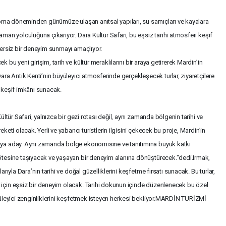
, Roma döneminden günümüze ulaşan anıtsal yapıları, su sarnıçları ve kayalara
aman yolculuğuna çıkarıyor. Dara Kültür Safari, bu eşsiz tarihi atmosferi keşif
nzersiz bir deneyim sunmayı amaçlıyor.
 bu yeni girişim, tarih ve kültür meraklılarını bir araya getirerek Mardin’in
Dara Antik Kenti’nin büyüleyici atmosferinde gerçekleşecek turlar, ziyaretçilere
r keşif imkânı sunacak.
ültür Safari, yalnızca bir gezi rotası değil, aynı zamanda bölgenin tarihi ve
keti olacak. Yerli ve yabancı turistlerin ilgisini çekecek bu proje, Mardin’in
maya aday. Aynı zamanda bölge ekonomisine ve tanıtımına büyük katkı
 ötesine taşıyacak ve yaşayan bir deneyim alanına dönüştürecek."dedi.Irmak,
arıyla Dara’nın tarihi ve doğal güzelliklerini keşfetme fırsatı sunacak. Bu turlar,
 için eşsiz bir deneyim olacak. Tarihi dokunun içinde düzenlenecek bu özel
üyüleyici zenginliklerini keşfetmek isteyen herkesi bekliyor.MARDİN TURİZMİ