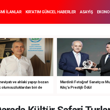
SMİ İLANLAR
KIR'ATIM GÜNCEL HABERLER
ASAYİŞ
EKONO
KNOLOJİ
SPOR
SAĞLIK
YAŞAM
İNSAN VE TOPLUM
SA
eviyatı ve ahlaki yapıyı bozan
Mardinli Fotoğraf Sanatçısı M
 olumsuzluklardan biri de
Kılıç’a Prestijli Ödül
mardır