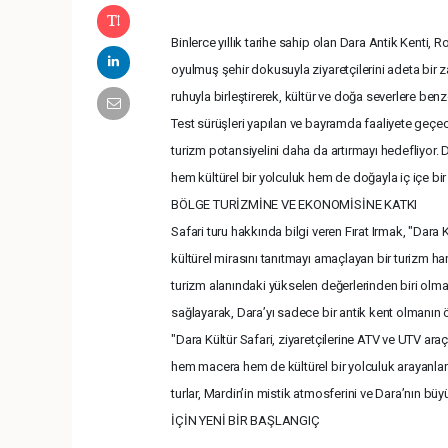
Binlerce yıllık tarihe sahip olan Dara Antik Kenti
oyulmuş şehir dokusuyla ziyaretçilerini adeta bir z
ruhuyla birleştirerek, kültür ve doğa severlere be
Test sürüşleri yapılan ve bayramda faaliyete geçecek
turizm potansiyelini daha da artırmayı hedefliyor. 
hem kültürel bir yolculuk hem de doğayla iç içe bi
BÖLGE TURİZMİNE VE EKONOMİSİNE KATKI
Safari turu hakkında bilgi veren Fırat Irmak, "Dara K
kültürel mirasını tanıtmayı amaçlayan bir turizm hare
turizm alanındaki yükselen değerlerinden biri ol
sağlayarak, Dara’yı sadece bir antik kent olmanın
"Dara Kültür Safari, ziyaretçilerine ATV ve UTV araçl
hem macera hem de kültürel bir yolculuk arayanlar
turlar, Mardin’in mistik atmosferini ve Dara’nın b
İÇİN YENİ BİR BAŞLANGIÇ