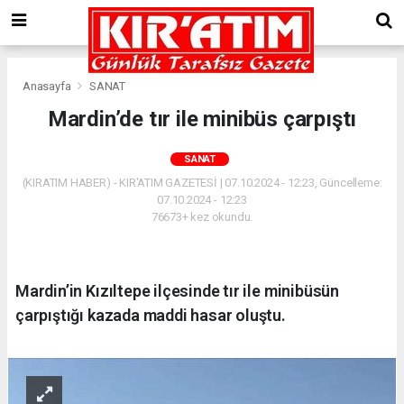
Anasayfa
SANAT
Mardin’de tır ile minibüs çarpıştı
SANAT
(KIRATIM HABER) - KIR'ATIM GAZETESİ | 07.10.2024 - 12:23, Güncelleme:
07.10.2024 - 12:23
76673+ kez okundu.
Mardin’in Kızıltepe ilçesinde tır ile minibüsün
çarpıştığı kazada maddi hasar oluştu.