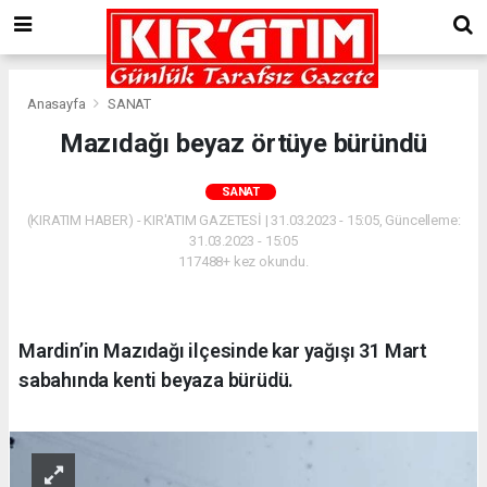
Anasayfa
SANAT
Mazıdağı beyaz örtüye büründü
SANAT
(KIRATIM HABER) - KIR'ATIM GAZETESİ | 31.03.2023 - 15:05, Güncelleme:
31.03.2023 - 15:05
117488+ kez okundu.
Mardin’in Mazıdağı ilçesinde kar yağışı 31 Mart
sabahında kenti beyaza bürüdü.