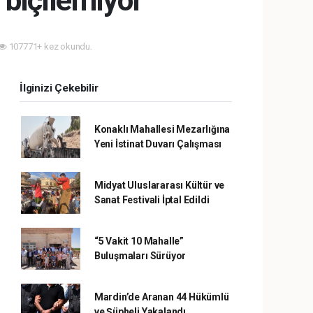
biçilemiyor
107771+ kez okundu.
İlginizi Çekebilir
Konaklı Mahallesi Mezarlığına
Yeni İstinat Duvarı Çalışması
Midyat Uluslararası Kültür ve
Sanat Festivali İptal Edildi
“5 Vakit 10 Mahalle”
Buluşmaları Sürüyor
Mardin’de Aranan 44 Hükümlü
ve Şüpheli Yakalandı