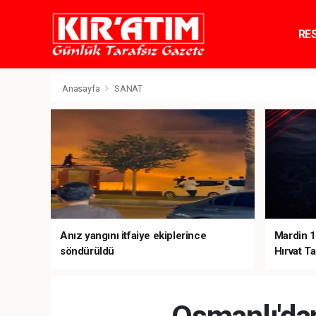
RE
TE
Anasayfa
SANAT
Anız yangını itfaiye ekiplerince
Mardin 1
söndürüldü
Hırvat Ta