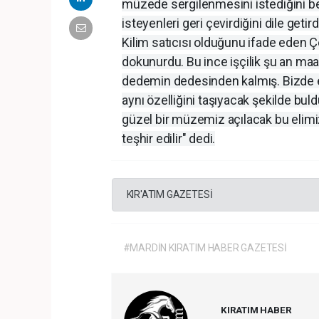
müzede sergilenmesini istediğini be
isteyenleri geri çevirdiğini dile getird
Kilim satıcısı olduğunu ifade eden Çe
dokunurdu. Bu ince işçilik şu an maa
dedemin dedesinden kalmış. Bizde evd
aynı özelliğini taşıyacak şekilde buld
güzel bir müzemiz açılacak bu elimiz
teşhir edilir" dedi.
KIR'ATIM GAZETESİ
#MARDİN KIRATIM HABER GAZETESİ
KIRATIM HABER