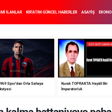
SMİ İLANLAR
KIR'ATIM GÜNCEL HABERLER
ASAYİŞ
EKONO
KNOLOJİ
SPOR
SAĞLIK
YAŞAM
İNSAN VE TOPLUM
SA
969 Spor’dan Orta Sahaya
Kurak TOPRAKTA Hayâlî Bir
kviyesi
İmparatorluk