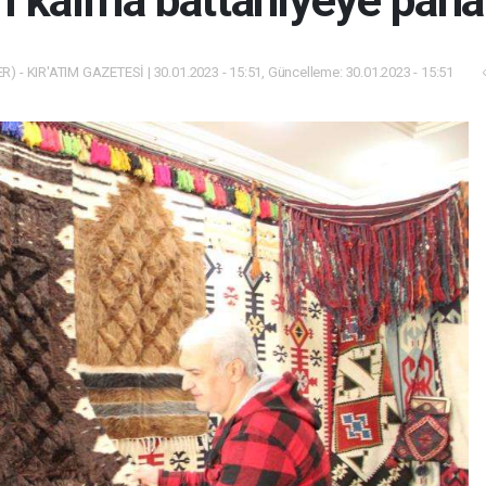
n kalma battaniyeye paha 
) - KIR'ATIM GAZETESİ | 30.01.2023 - 15:51, Güncelleme: 30.01.2023 - 15:51