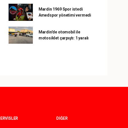
Mardin 1969 Spor istedi
Amedspor yönetimi vermedi
Mardin'de otomobil ile
motosiklet çarpıştı: 1 yaralı
ERVİSLER
DİĞER