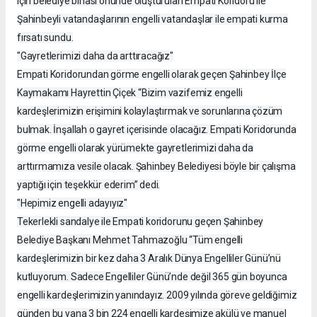
için belediye binası önünde oluşturulan Empati Koridoru ile
Şahinbeyli vatandaşlarının engelli vatandaşlar ile empati kurma
fırsatı sundu.
"Gayretlerimizi daha da arttıracağız"
Empati Koridorundan görme engelli olarak geçen Şahinbey İlçe
Kaymakamı Hayrettin Çiçek “Bizim vazifemiz engelli
kardeşlerimizin erişimini kolaylaştırmak ve sorunlarına çözüm
bulmak. İnşallah o gayret içerisinde olacağız. Empati Koridorunda
görme engelli olarak yürümekte gayretlerimizi daha da
arttırmamıza vesile olacak. Şahinbey Belediyesi böyle bir çalışma
yaptığı için teşekkür ederim” dedi.
"Hepimiz engelli adayıyız"
Tekerlekli sandalye ile Empati koridorunu geçen Şahinbey
Belediye Başkanı Mehmet Tahmazoğlu “Tüm engelli
kardeşlerimizin bir kez daha 3 Aralık Dünya Engelliler Günü’nü
kutluyorum. Sadece Engelliler Günü’nde değil 365 gün boyunca
engelli kardeşlerimizin yanındayız. 2009 yılında göreve geldiğimiz
günden bu yana 3 bin 224 engelli kardeşimize akülü ve manuel