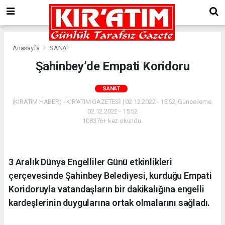
Anasayfa
SANAT
Şahinbey’de Empati Koridoru
SANAT
(KIRATIM HABER) - KIR'ATIM GAZETESİ | 02.12.2022 - 15:52, Güncelleme:
02.12.2022 - 15:52
108376+ kez okundu.
3 Aralık Dünya Engelliler Günü etkinlikleri
çerçevesinde Şahinbey Belediyesi, kurduğu Empati
Koridoruyla vatandaşların bir dakikalığına engelli
kardeşlerinin duygularına ortak olmalarını sağladı.