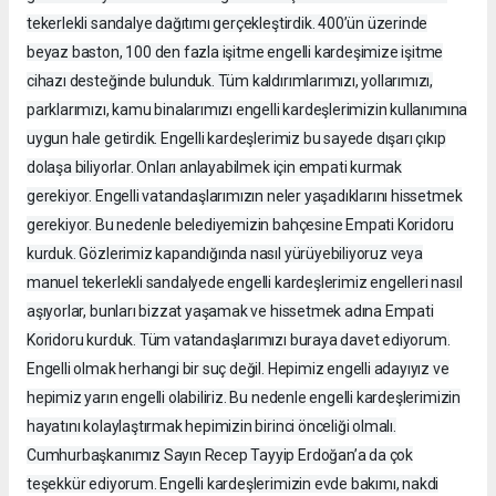
tekerlekli sandalye dağıtımı gerçekleştirdik. 400’ün üzerinde
beyaz baston, 100 den fazla işitme engelli kardeşimize işitme
cihazı desteğinde bulunduk. Tüm kaldırımlarımızı, yollarımızı,
parklarımızı, kamu binalarımızı engelli kardeşlerimizin kullanımına
uygun hale getirdik. Engelli kardeşlerimiz bu sayede dışarı çıkıp
dolaşa biliyorlar. Onları anlayabilmek için empati kurmak
gerekiyor. Engelli vatandaşlarımızın neler yaşadıklarını hissetmek
gerekiyor. Bu nedenle belediyemizin bahçesine Empati Koridoru
kurduk. Gözlerimiz kapandığında nasıl yürüyebiliyoruz veya
manuel tekerlekli sandalyede engelli kardeşlerimiz engelleri nasıl
aşıyorlar, bunları bizzat yaşamak ve hissetmek adına Empati
Koridoru kurduk. Tüm vatandaşlarımızı buraya davet ediyorum.
Engelli olmak herhangi bir suç değil. Hepimiz engelli adayıyız ve
hepimiz yarın engelli olabiliriz. Bu nedenle engelli kardeşlerimizin
hayatını kolaylaştırmak hepimizin birinci önceliği olmalı.
Cumhurbaşkanımız Sayın Recep Tayyip Erdoğan’a da çok
teşekkür ediyorum. Engelli kardeşlerimizin evde bakımı, nakdi