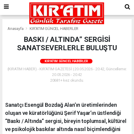
Anasayfa
KIR'ATIM GÜNCEL HABERLER
BASKI / ALTINDA” SERGİSİ
SANATSEVERLERLE BULUŞTU
KIR'ATIM GÜNCEL HABERLER
(KIRATIM HABER) - KIR'ATIM GAZETESİ | 20.05.2026 - 20:42, Güncelleme:
20.05.2026 - 20:42
20681+ kez okundu.
Sanatçı Esengül Bozdağ Alan’ın üretimlerinden
oluşan ve küratörlüğünü Şerif Yaşar’ın üstlendiği
“Baskı / Altında” sergisi, bireyin toplumsal, kültürel
ve psikolojik baskılar altında nasıl biçimlendiğini