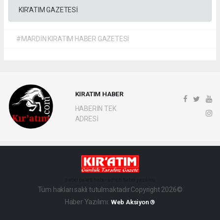
KIR'ATIM GAZETESİ
#MARDİN KIRATIM HABER GAZETESİ
KIRATIM HABER
HABERİN TEK
ADRESİ
haber paketi
haber scripti
haber yazılımı
Tüm hakları saklı tutulmaktadır.Copyright 2026©
Haber Yazılımı:
Web Aksiyon ®