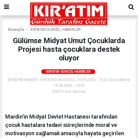
Anasayfa
KIR'ATIM GÜNCEL HABERLER
Gülümse Midyat Umut Çocuklarda
Projesi hasta çocuklara destek
oluyor
KIR'ATIM GÜNCEL HABERLER
(KIRATIM HABER) - KIR'ATIM GAZETESİ | 19.06.2026 - 14:50, Güncelleme:
19.06.2026 - 14:50
33407+ kez okundu.
Mardin'in Midyat Devlet Hastanesi tarafından
çocuk hastalara tedavi süreçlerinde moral ve
motivasyon sağlamak amacıyla hayata geçirilen