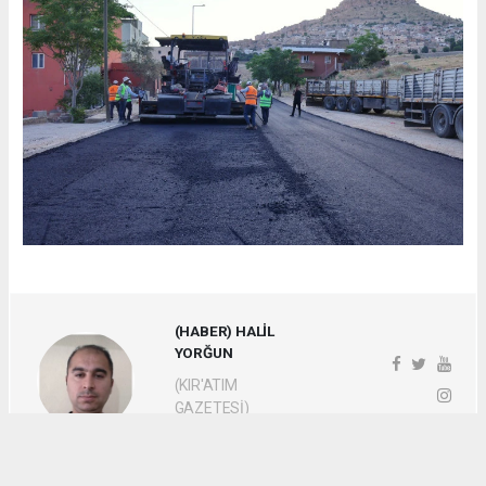
(HABER) HALİL
YORĞUN
(KIR'ATIM
GAZETESİ)
MUHABİR