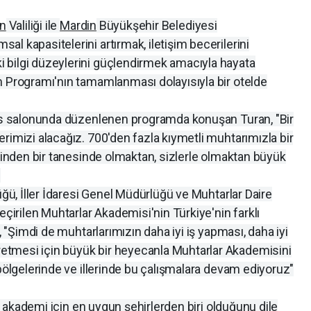
n
Valiliği ile
Mardin
Büyükşehir Belediyesi
l kapasitelerini artırmak, iletişim becerilerini
 bilgi düzeylerini güçlendirmek amacıyla hayata
m Programı'nın tamamlanması dolayısıyla bir otelde
ans salonunda düzenlenen programda konuşan Turan, "Bir
rimizi alacağız. 700'den fazla kıymetli muhtarımızla bir
erinden bir tanesinde olmaktan, sizlerle olmaktan büyük
.
üğü, İller İdaresi Genel Müdürlüğü ve Muhtarlar Daire
eçirilen Muhtarlar Akademisi'nin Türkiye'nin farklı
, "Şimdi de muhtarlarımızın daha iyi iş yapması, daha iyi
tmesi için büyük bir heyecanla Muhtarlar Akademisini
 bölgelerinde ve illerinde bu çalışmalara devam ediyoruz"
yle akademi için en uygun şehirlerden biri olduğunu dile