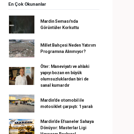
En Çok Okunanlar
Mardin Seması'nda
Görüntüler Korkuttu
Millet Bahçesi Neden Yatırım
Programına Alınmıyor?
Öter: Maneviyatı ve ahlaki
yapıyı bozan en büyük
olumsuzluklardan biri de
sanal kumardır
Mardin'de otomobil ile
motosiklet çarpıştı: 1 yaralı
Mardin’de Efsaneler Sahaya
Dönüyor: Masterlar Ligi