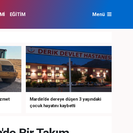
Mİ
EĞİTİM
Menü
NAT
ÇEVRE
izmet
Mardin’de dereye düşen 3 yaşındaki
çocuk hayatını kaybetti