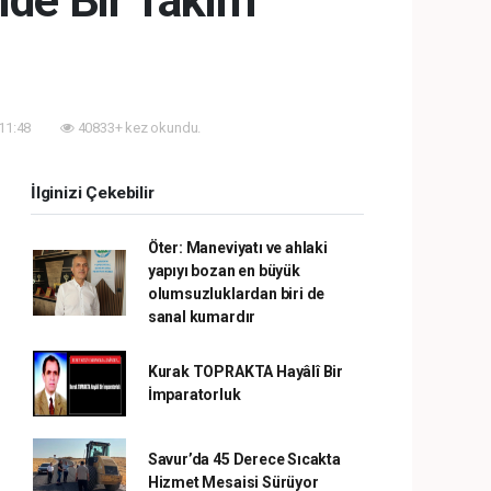
'de Bir Takım
 11:48
40833+ kez okundu.
İlginizi Çekebilir
Öter: Maneviyatı ve ahlaki
yapıyı bozan en büyük
olumsuzluklardan biri de
sanal kumardır
Kurak TOPRAKTA Hayâlî Bir
İmparatorluk
Savur’da 45 Derece Sıcakta
Hizmet Mesaisi Sürüyor