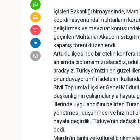
İçişleri Bakanlığı himayesinde,
Mardi
koordinasyonunda muhtarların kurumsa
geliştirmek ve mevzuat konusundaki
geçirilen Muhtarlar Akademisi Eğiti
kapanış töreni düzenlendi.
Artuklu ilçesinde bir otelin konfer
anlamda diplomamızı alacağız, ödülle
aradayız. Türkiye'mizin en güzel ill
onur duyuyorum" ifadelerini kullandı
Sivil Toplumla İlişkiler Genel Müdürl
Başkanlığının çalışmalarıyla hayata g
illerinde uygulandığını belirten Turan
yönetmesi, düşünmesi ve hizmet üre
hayata geçirdik. Türkiye'nin değişik
dedi.
Mardin
'in tarihi ve kültürel birikimi