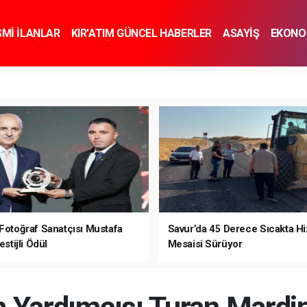
SMİ İLANLAR
KIR'ATIM GÜNCEL HABERLER
ASAYİŞ
EKONO
KNOLOJİ
SPOR
SAĞLIK
YAŞAM
İNSAN VE TOPLUM
SA
 Fotoğraf Sanatçısı Mustafa
Savur’da 45 Derece Sıcakta H
estijli Ödül
Mesaisi Sürüyor