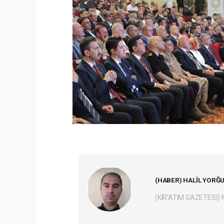
(HABER) HALİL YORĞ
(KIR'ATIM GAZETESİ)