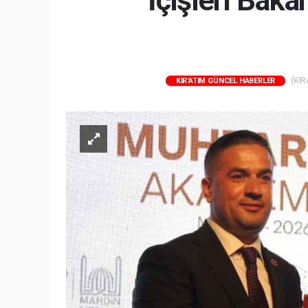
İçişleri Bak
(KIR
KIR'ATIM GÜNCEL HABERLER