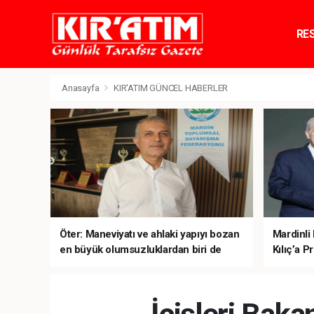
RE
TE
Anasayfa
KIR'ATIM GÜNCEL HABERLER
Öter: Maneviyatı ve ahlaki yapıyı bozan
Mardinli
en büyük olumsuzluklardan biri de
Kılıç’a Pr
sanal kumardır