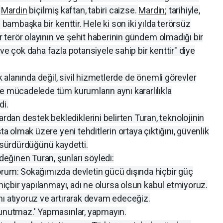
n
Mardin
biçilmiş kaftan, tabiri caizse.
Mardin
; tarihiyle,
 bambaşka bir kenttir. Hele ki son iki yılda terörsüz
ir terör olayının ve şehit haberinin gündem olmadığı bir
ve çok daha fazla potansiyele sahip bir kenttir" diye
ik alanında değil, sivil hizmetlerde de önemli görevler
e mücadelede tüm kurumların aynı kararlılıkla
di.
an destek beklediklerini belirten Turan, teknolojinin
ta olmak üzere yeni tehditlerin ortaya çıktığını, güvenlik
ı sürdürdüğünü kaydetti.
ğinen Turan, şunları söyledi:
orum: Sokağımızda devletin gücü dışında hiçbir güç
 hiçbir yapılanmayı, adı ne olursa olsun kabul etmiyoruz.
mı atıyoruz ve artırarak devam edeceğiz.
 unutmaz.' Yapmasınlar, yapmayın.