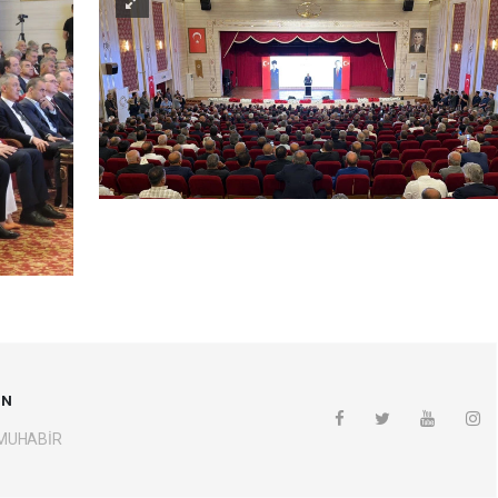
UN
 MUHABİR