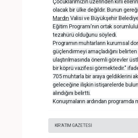
Çocuklarımızın üzerinden kirli eller
olacak bir ülke değildir. Bunun gereğ
Mardin
Valisi ve Büyükşehir Belediy
Eğitim Programı'nın ortak sorumluluk
tezahürü olduğunu söyledi.
Programın muhtarların kurumsal donan
güçlendirmeyi amaçladığını belirten
ulaştırılmasında önemli görevler üst
bir köprü vazifesi görmektedir." ifade
705 muhtarla bir araya geldiklerini
geleceğine ilişkin istişarelerde bulu
alındığını belirtti.
Konuşmaların ardından programda muht
KIR'ATIM GAZETESİ