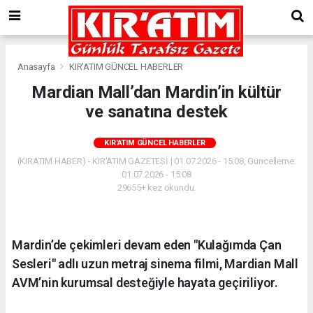
Anasayfa
KIR'ATIM GÜNCEL HABERLER
Mardian Mall’dan Mardin’in kültür
ve sanatına destek
KIR'ATIM GÜNCEL HABERLER
(KIRATIM HABER) - KIR'ATIM GAZETESİ | 01.07.2026 - 15:08, Güncelleme:
01.07.2026 - 15:08
29655+ kez okundu.
Mardin’de çekimleri devam eden "Kulağımda Çan
Sesleri" adlı uzun metraj sinema filmi, Mardian Mall
AVM’nin kurumsal desteğiyle hayata geçiriliyor.