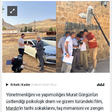
Erkek
|
Kadın
(Haberi Sesli Oku)
Yönetmenliğini ve yapımcılığını Murat Görgün’ün
üstlendiği psikolojik dram ve gizem türündeki film,
Mardin
’in tarihi sokaklarını, taş mimarisini ve zengin