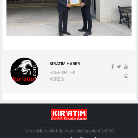
KIRATIM HABER
HABERİN TEK
ADRESİ
haber paketi
haber scripti
haber yazılımı
Tüm hakları saklı tutulmaktadır.Copyright 2026©