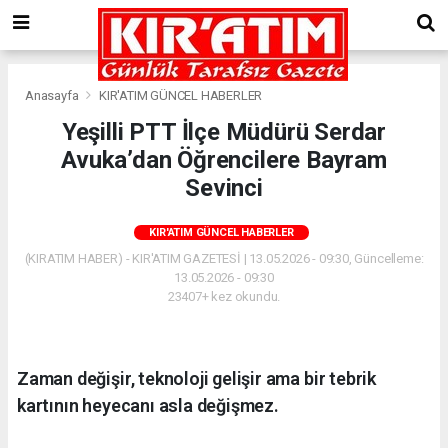
Anasayfa
KIR'ATIM GÜNCEL HABERLER
Yeşilli PTT İlçe Müdürü Serdar
Avuka’dan Öğrencilere Bayram
Sevinci
KIR'ATIM GÜNCEL HABERLER
(KIRATIM HABER) - KIR'ATIM GAZETESİ | 13.05.2026 - 09:30, Güncelleme:
13.05.2026 - 09:30
23407+ kez okundu.
Zaman değişir, teknoloji gelişir ama bir tebrik
kartının heyecanı asla değişmez.