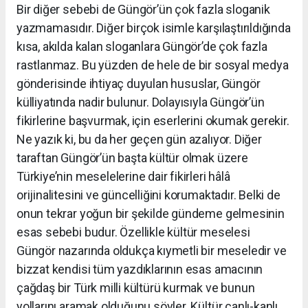
Bir diğer sebebi de Güngör’ün çok fazla sloganik
yazmamasıdır. Diğer birçok isimle karşılaştırıldığında
kısa, akılda kalan sloganlara Güngör’de çok fazla
rastlanmaz. Bu yüzden de hele de bir sosyal medya
gönderisinde ihtiyaç duyulan hususlar, Güngör
külliyatında nadir bulunur. Dolayısıyla Güngör’ün
fikirlerine başvurmak, için eserlerini okumak gerekir.
Ne yazık ki, bu da her geçen gün azalıyor. Diğer
taraftan Güngör’ün başta kültür olmak üzere
Türkiye’nin meselelerine dair fikirleri hâlâ
orijinalitesini ve güncelliğini korumaktadır. Belki de
onun tekrar yoğun bir şekilde gündeme gelmesinin
esas sebebi budur. Özellikle kültür meselesi
Güngör nazarında oldukça kıymetli bir meseledir ve
bizzat kendisi tüm yazdıklarının esas amacının
çağdaş bir Türk milli kültürü kurmak ve bunun
yollarını aramak olduğunu söyler. Kültür canlı-kanlı