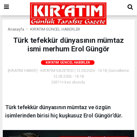
Anasayfa
KIR'ATIM GÜNCEL HABERLER
Türk tefekkür dünyasının mümtaz
ismi merhum Erol Güngör
KIR'ATIM GÜNCEL HABERLER
(KIRATIM HABER) - KIR'ATIM GAZETESİ | 12.05.2026 - 16:18, Güncelleme:
12.05.2026 - 16:18
26311+ kez okundu.
Türk tefekkür dünyasının mümtaz ve özgün
isimlerinden birisi hiç kuşkusuz Erol Güngör’dür.