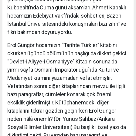
Kubbealtı’nda Cuma günü akşamları, Ahmet Kabaklı
hocamızın Edebiyat Vakfı’ndaki sohbetleri, Bazen
İstanbul Üniversitesindeki konuşmaları bizi zihnî ve
fikrî bakımdan doyuruyordu.
Erol Güngör hocamızın “Tarihte Türkler” kitabını
okurken üçüncü bölümünün başlığı da dikkat çekici
“Devlet-i Aliyye-i Osmaniyye” Kitabın sonuna da
yirmi sayfa Osmanlı İmparatorluğu’nda Kültür ve
Medeniyet kısmını yazamadan vefat etmiştir.
Vefatından sonra diğer kitaplarından mevzu ile ilgili
bazı paragraflar, cümleler konarak çok önemli
eksiklik giderilmiştir. Kütüphanemdeki diğer
kitaplarını tekrar gözden geçirirken Erol Güngör
neden hâlâ önemli? (Dr. Yunus Şahbaz/Ankara
Sosyal Bilimler Üniversitesi) Bu başlıklı özet yazı da
dikkatimi çekti. Bu yazıdan bazı paragraf ve