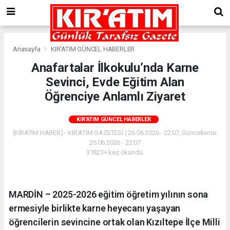
Anasayfa
KIR'ATIM GÜNCEL HABERLER
Anafartalar İlkokulu’nda Karne
Sevinci, Evde Eğitim Alan
Öğrenciye Anlamlı Ziyaret
KIR'ATIM GÜNCEL HABERLER
(KIRATIM HABER) - KIR'ATIM GAZETESİ | 26.06.2026 - 22:07, Güncelleme:
26.06.2026 - 22:07
31823+ kez okundu.
MARDİN – 2025-2026 eğitim öğretim yılının sona
ermesiyle birlikte karne heyecanı yaşayan
öğrencilerin sevincine ortak olan Kızıltepe İlçe Milli