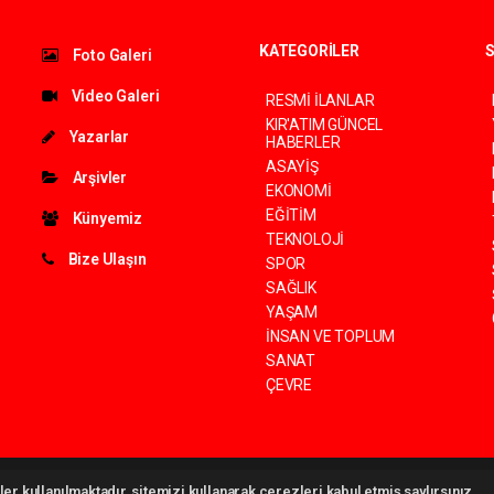
KATEGORİLER
S
Foto Galeri
Video Galeri
RESMİ İLANLAR
KIR'ATIM GÜNCEL
Yazarlar
HABERLER
ASAYİŞ
Arşivler
EKONOMİ
EĞİTİM
Künyemiz
TEKNOLOJİ
Bize Ulaşın
SPOR
SAĞLIK
YAŞAM
İNSAN VE TOPLUM
SANAT
ÇEVRE
©
haber yazılımı
haber paketi
haber scripti
haber yazılım
haber script
er kullanılmaktadır, sitemizi kullanarak çerezleri kabul etmiş saylırsınız.