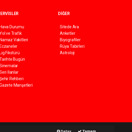
ERVİSLER
DİĞER
Hava Durumu
Sitede Ara
Yol ve Trafik
Anketler
Namaz Vakitleri
Biyografiler
Eczaneler
Rüya Tabirleri
Lig Fikstürü
Astroloji
Tarihte Bugün
Sinemalar
Seri İlanlar
Şehir Rehberi
Gazete Manşetleri
Haber Yazılımı:
Web Aksiyon ®
Detay
Tamam