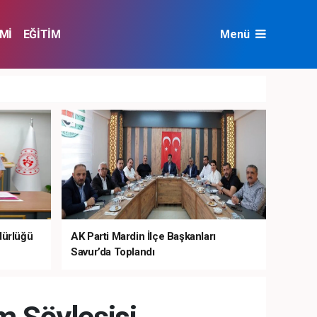
Mİ
EĞİTİM
Menü
NAT
ÇEVRE
dürlüğü
AK Parti Mardin İlçe Başkanları
Savur’da Toplandı