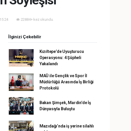
m Söyleşisi
 15:24
22884+ kez okundu.
İlginizi Çekebilir
Kızıltepe’de Uyuşturucu
Operasyonu: 4 Şüpheli
Yakalandı
MAÜ ile Gençlik ve Spor İl
Müdürlüğü Arasında İş Birliği
Protokolü
Bakan Şimşek, Mardin’de İş
Dünyasıyla Buluştu
Mazıdağı’nda iş yerine silahlı