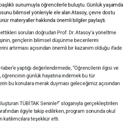
başlıklı sunumuyla öğrencilerle buluştu. Günlük yaşamda
usunu bilimsel yönleriyle ele alan Atasoy, çevre dostu
ür materyaller hakkında önemli bilgiler paylaştı.
tikleri soruları doğrudan Prof. Dr. Atasoy’a yöneltme
eşinin, gençlerin bilimsel düşünme becerilerini
lerini artırması açısından önemli bir kazanım olduğu ifade
Haber’e yaptığı değerlendirmede, “Öğrencilerin ilgisi ve
a, öğrencinin günlük hayatına indirmek bu tür
erin bu konulara merak duyması geleceğimiz açısından
luşturan TÜBİTAK Seninle!” sloganıyla gerçekleştirilen
arafından ilgiyle takip edilirken, program sonunda okul
katılımcılara teşekkür etti.