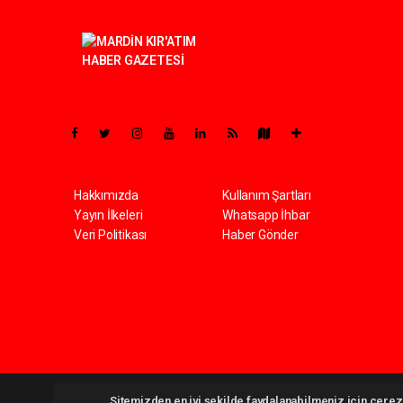
Pro-0.072
Hakkımızda
Kullanım Şartları
Yayın İlkeleri
Whatsapp İhbar
Veri Politikası
Haber Gönder
Kiratim.com Tüm hakları saklı tutulmaktadır. Copyright 2026 
Sitemizden en iyi şekilde faydalanabilmeniz için çerezl