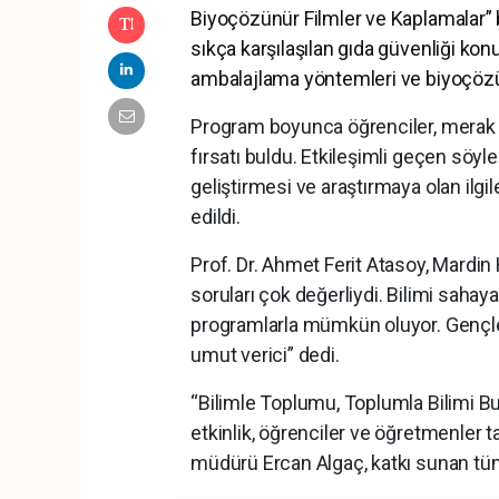
Biyoçözünür Filmler ve Kaplamalar” 
sıkça karşılaşılan gıda güvenliği kon
ambalajlama yöntemleri ve biyoçözün
Program boyunca öğrenciler, merak et
fırsatı buldu. Etkileşimli geçen söyl
geliştirmesi ve araştırmaya olan ilgi
edildi.
Prof. Dr. Ahmet Ferit Atasoy, Mardin 
soruları çok değerliydi. Bilimi sahay
programlarla mümkün oluyor. Gençl
umut verici” dedi.
“Bilimle Toplumu, Toplumla Bilimi Bu
etkinlik, öğrenciler ve öğretmenler t
müdürü Ercan Algaç, katkı sunan tüm 