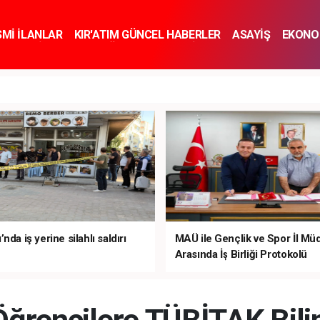
SMİ İLANLAR
KIR'ATIM GÜNCEL HABERLER
ASAYİŞ
EKONO
KNOLOJİ
SPOR
SAĞLIK
YAŞAM
İNSAN VE TOPLUM
SA
nda iş yerine silahlı saldırı
MAÜ ile Gençlik ve Spor İl Mü
Arasında İş Birliği Protokolü