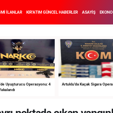
SMİ İLANLAR
KIR'ATIM GÜNCEL HABERLER
ASAYİŞ
EKONO
KNOLOJİ
SPOR
SAĞLIK
YAŞAM
İNSAN VE TOPLUM
SA
e’de Uyuşturucu Operasyonu: 4
Artuklu’da Kaçak Sigara Oper
Yakalandı