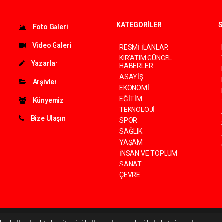
KATEGORİLER
S
Foto Galeri
Video Galeri
RESMİ İLANLAR
KIR'ATIM GÜNCEL
Yazarlar
HABERLER
ASAYİŞ
Arşivler
EKONOMİ
EĞİTİM
Künyemiz
TEKNOLOJİ
Bize Ulaşın
SPOR
SAĞLIK
YAŞAM
İNSAN VE TOPLUM
SANAT
ÇEVRE
©
haber yazılımı
haber paketi
haber scripti
haber yazılım
haber script