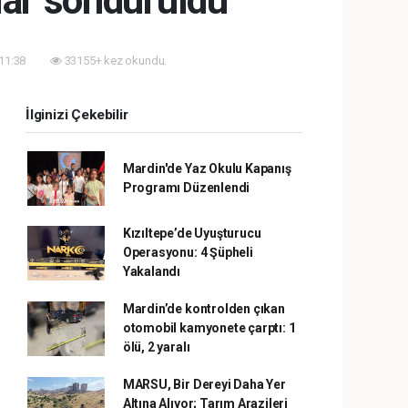
lar söndürüldü
 11:38
33155+ kez okundu.
İlginizi Çekebilir
Mardin'de Yaz Okulu Kapanış
Programı Düzenlendi
Kızıltepe’de Uyuşturucu
Operasyonu: 4 Şüpheli
Yakalandı
Mardin’de kontrolden çıkan
otomobil kamyonete çarptı: 1
ölü, 2 yaralı
MARSU, Bir Dereyi Daha Yer
Altına Alıyor; Tarım Arazileri