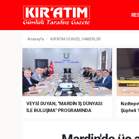
RE
TE
Anasayfa
KIR'ATIM GÜNCEL HABERLER
VEYSİ DUYAN, “MARDİN İŞ DÜNYASI
Kızıltep
İLE BULUŞMA” PROGRAMINDA
Şüpheli 
SEKTÖRÜN TALEPLERİNİ BAKAN
ŞİMŞEK’E İLETTİ