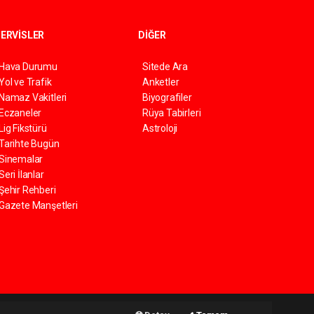
ERVİSLER
DİĞER
Hava Durumu
Sitede Ara
Yol ve Trafik
Anketler
Namaz Vakitleri
Biyografiler
Eczaneler
Rüya Tabirleri
Lig Fikstürü
Astroloji
Tarihte Bugün
Sinemalar
Seri İlanlar
Şehir Rehberi
Gazete Manşetleri
Haber Yazılımı:
Web Aksiyon ®