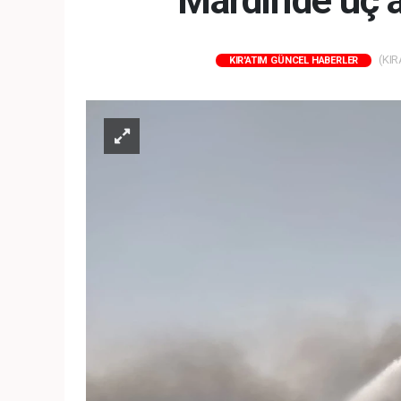
Mardin'de üç 
(KIR
KIR'ATIM GÜNCEL HABERLER