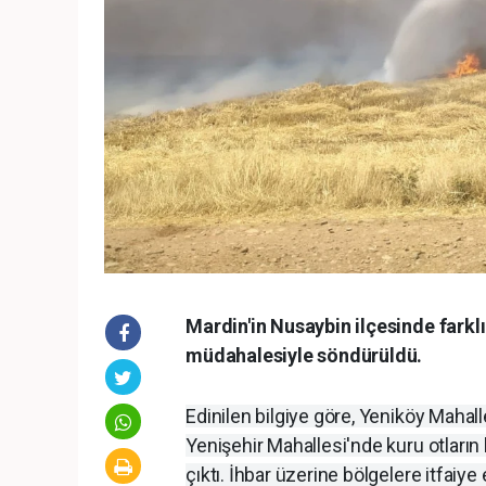
Mardin'in Nusaybin ilçesinde farklı
müdahalesiyle söndürüldü.
Edinilen bilgiye göre, Yeniköy Mahal
Yenişehir Mahallesi'nde kuru otlar
çıktı. İhbar üzerine bölgelere itfaiy