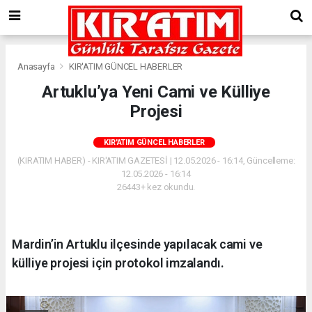
Anasayfa
KIR'ATIM GÜNCEL HABERLER
Artuklu’ya Yeni Cami ve Külliye
Projesi
KIR'ATIM GÜNCEL HABERLER
(KIRATIM HABER) - KIR'ATIM GAZETESİ | 12.05.2026 - 16:14, Güncelleme:
12.05.2026 - 16:14
26443+ kez okundu.
Mardin’in Artuklu ilçesinde yapılacak cami ve
külliye projesi için protokol imzalandı.