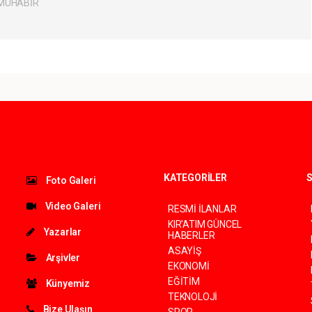
 MUHABİR
KATEGORİLER
S
Foto Galeri
Video Galeri
RESMİ İLANLAR
KIR'ATIM GÜNCEL
Yazarlar
HABERLER
ASAYİŞ
Arşivler
EKONOMİ
EĞİTİM
Künyemiz
TEKNOLOJİ
Bize Ulaşın