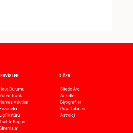
ERVİSLER
DİĞER
Hava Durumu
Sitede Ara
Yol ve Trafik
Anketler
Namaz Vakitleri
Biyografiler
Eczaneler
Rüya Tabirleri
Lig Fikstürü
Astroloji
Tarihte Bugün
Sinemalar