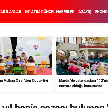
SMİ İLANLAR
KIR'ATIM GÜNCEL HABERLER
ASAYİŞ
EKONO
KNOLOJİ
SPOR
SAĞLIK
YAŞAM
İNSAN VE TOPLUM
SA
m Volkan Özer'den Çocuk Evi
Mardin'de vatandaşlara 112'ni
numara olduğu konusunda
bilgilendirme yapıldı