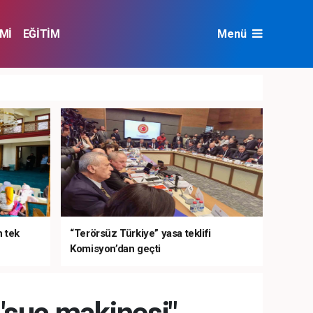
Mİ
EĞİTİM
Menü
NAT
ÇEVRE
n tek
“Terörsüz Türkiye” yasa teklifi
Komisyon’dan geçti