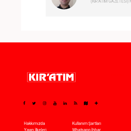
(KIR'ATIM GAZETESİ)
Pro-0.066
Hakkımızda
Kullanım Şartları
Yayın İlkeleri
Whatsapp İhbar