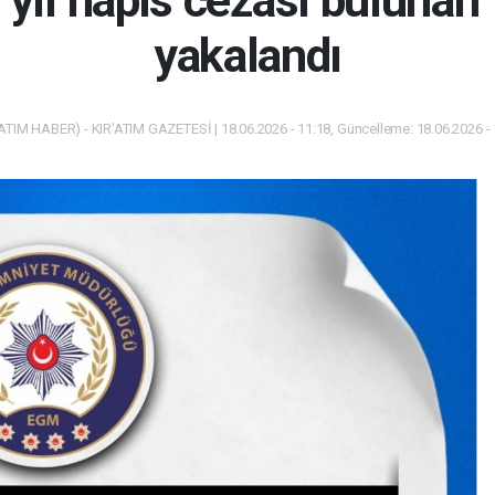
yıl hapis cezası bulunan
yakalandı
ATIM HABER) - KIR'ATIM GAZETESİ | 18.06.2026 - 11:18, Güncelleme: 18.06.2026 -