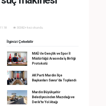
 "suç makinesi"
 11:18
30382+ kez okundu.
İlginizi Çekebilir
MAÜ ile Gençlik ve Spor İl
Müdürlüğü Arasında İş Birliği
Protokolü
AK Parti Mardin İlçe
Başkanları Savur’da Toplandı
Mardin Büyükşehir
Belediyesinden Mazıdağı ve
Derik'te Yol Atağı