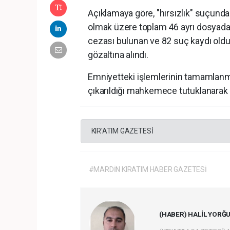
Açıklamaya göre, "hırsızlık" suçund
olmak üzere toplam 46 ayrı dosyadan
cezası bulunan ve 82 suç kaydı olduğ
gözaltına alındı.
Emniyetteki işlemlerinin tamamlanma
çıkarıldığı mahkemece tutuklanarak 
KIR'ATIM GAZETESİ
#MARDİN KIRATIM HABER GAZETESİ
(HABER) HALİL YORĞ