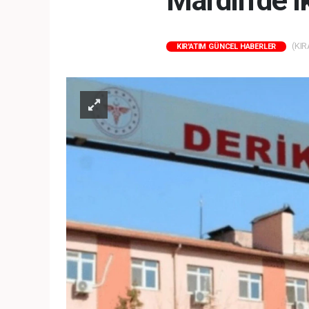
Mardin’de ik
(KIR
KIR'ATIM GÜNCEL HABERLER