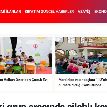
SMİ İLANLAR
KIR'ATIM GÜNCEL HABERLER
ASAYİŞ
EKONO
KNOLOJİ
SPOR
SAĞLIK
YAŞAM
İNSAN VE TOPLUM
SA
m Volkan Özer'den Çocuk Evi
Mardin'de vatandaşlara 112'ni
numara olduğu konusunda
bilgilendirme yapıldı