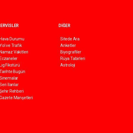
ERVİSLER
DİĞER
Hava Durumu
Sitede Ara
Yol ve Trafik
Anketler
Namaz Vakitleri
Biyografiler
Eczaneler
Rüya Tabirleri
Lig Fikstürü
Astroloji
Tarihte Bugün
Sinemalar
Seri İlanlar
Şehir Rehberi
Gazete Manşetleri