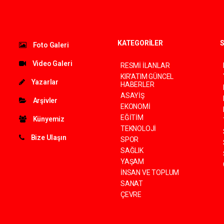
KATEGORİLER
S
Foto Galeri
Video Galeri
RESMİ İLANLAR
KIR'ATIM GÜNCEL
Yazarlar
HABERLER
ASAYİŞ
Arşivler
EKONOMİ
EĞİTİM
Künyemiz
TEKNOLOJİ
Bize Ulaşın
SPOR
SAĞLIK
YAŞAM
İNSAN VE TOPLUM
SANAT
ÇEVRE