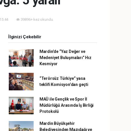
vga: 5 yaralı
 15:44
39896+ kez okundu.
İlginizi Çekebilir
Mardin’de “Yaz Değer ve
Medeniyet Buluşmaları” Hız
Kesmiyor
“Terörsüz Türkiye” yasa
teklifi Komisyon’dan geçti
MAÜ ile Gençlik ve Spor İl
Müdürlüğü Arasında İş Birliği
Protokolü
Mardin Büyükşehir
Belediyesinden Mazıdağı ve