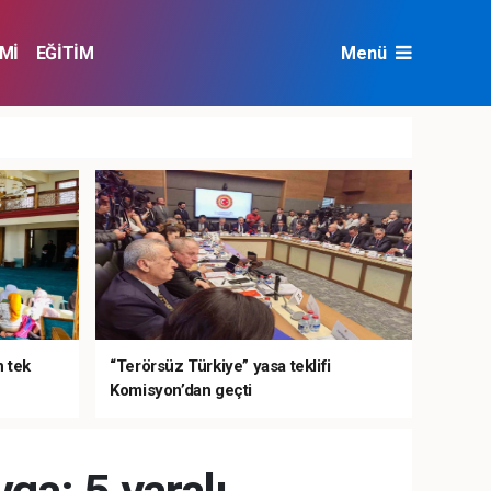
Mİ
EĞİTİM
Menü
NAT
ÇEVRE
n tek
“Terörsüz Türkiye” yasa teklifi
Komisyon’dan geçti