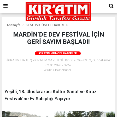
Anasayfa
KIR'ATIM GÜNCEL HABERLER
MARDİN’DE DEV FESTİVAL İÇİN
GERİ SAYIM BAŞLADI!
KIR'ATIM GÜNCEL HABERLER
(KIRATIM HABER) - KIR'ATIM GAZETESİ | 02.06.2026 - 09:52, Güncelleme:
02.06.2026 - 09:52
40781+ kez okundu.
Yeşilli, 18. Uluslararası Kültür Sanat ve Kiraz
Festivali’ne Ev Sahipliği Yapıyor