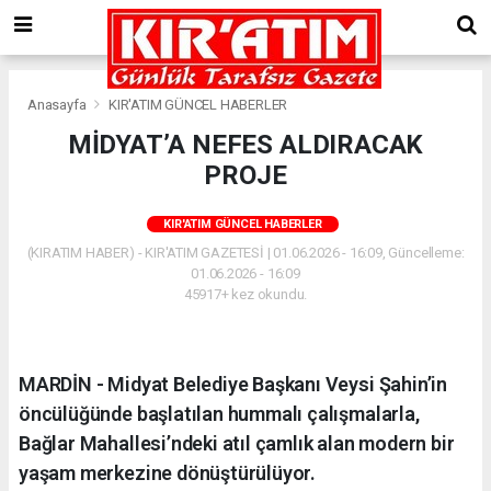
Anasayfa
KIR'ATIM GÜNCEL HABERLER
MİDYAT’A NEFES ALDIRACAK
PROJE
KIR'ATIM GÜNCEL HABERLER
(KIRATIM HABER) - KIR'ATIM GAZETESİ | 01.06.2026 - 16:09, Güncelleme:
01.06.2026 - 16:09
45917+ kez okundu.
MARDİN - Midyat Belediye Başkanı Veysi Şahin’in
öncülüğünde başlatılan hummalı çalışmalarla,
Bağlar Mahallesi’ndeki atıl çamlık alan modern bir
yaşam merkezine dönüştürülüyor.