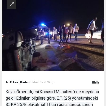
Erkek
|
Kadın
(Haberi Sesli Oku)
Kaza, Ömerli ilçesi Kocasırt Mahallesi’nde meydana
geldi. Edinilen bilgilere göre, E.T. (25) yönetimindeki
35 KA 2578 plakalı hafif ticari araç, sürücüsünün