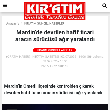
Anasayfa
KIR'ATIM GÜNCEL HABERLER
Mardin’de devrilen hafif ticari
aracın sürücüsü ağır yaralandı
KIR'ATIM GÜNCEL HABERLER
(KIRATIM HABER) - KIR'ATIM GAZETESİ | 02.07.2026 - 14:06, Güncelleme:
02.07.2026 - 14:06
26572+ kez okundu.
Mardin’in Ömerli ilçesinde kontrolden çıkarak
devrilen hafif ticari aracın sürücüsü ağır yaralandı.