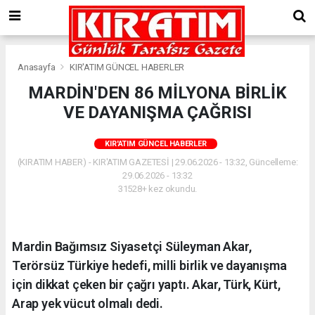
Anasayfa
KIR'ATIM GÜNCEL HABERLER
MARDİN'DEN 86 MİLYONA BİRLİK
VE DAYANIŞMA ÇAĞRISI
KIR'ATIM GÜNCEL HABERLER
(KIRATIM HABER) - KIR'ATIM GAZETESİ | 29.06.2026 - 13:32, Güncelleme:
29.06.2026 - 13:32
31528+ kez okundu.
Mardin Bağımsız Siyasetçi Süleyman Akar,
Terörsüz Türkiye hedefi, milli birlik ve dayanışma
için dikkat çeken bir çağrı yaptı. Akar, Türk, Kürt,
Arap yek vücut olmalı dedi.