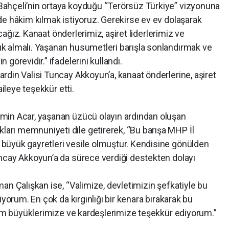
ahçeli’nin ortaya koyduğu “Terörsüz Türkiye” vizyonuna
de hâkim kılmak istiyoruz. Gerekirse ev ev dolaşarak
acağız. Kanaat önderlerimiz, aşiret liderlerimiz ve
k almalı. Yaşanan husumetleri barışla sonlandırmak ve
görevidir.” ifadelerini kullandı.
din Valisi Tuncay Akkoyun’a, kanaat önderlerine, aşiret
aileye teşekkür etti.
min Acar, yaşanan üzücü olayın ardından oluşan
rı memnuniyeti dile getirerek, “Bu barışa MHP İl
büyük gayretleri vesile olmuştur. Kendisine gönülden
ncay Akkoyun’a da sürece verdiği destekten dolayı
an Çalışkan ise, “Valimize, devletimizin şefkatiyle bu
iyorum. En çok da kırgınlığı bir kenara bırakarak bu
 tüm büyüklerimize ve kardeşlerimize teşekkür ediyorum.”