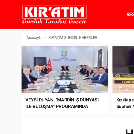
RE
TE
Anasayfa
KIR'ATIM GÜNCEL HABERLER
VEYSİ DUYAN, “MARDİN İŞ DÜNYASI
Kızıltep
İLE BULUŞMA” PROGRAMINDA
Şüpheli 
SEKTÖRÜN TALEPLERİNİ BAKAN
ŞİMŞEK’E İLETTİ