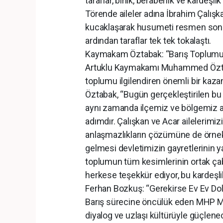
taraflar, birlik, beraberlik ve kardeşli
Törende aileler adına İbrahim Çalışka
kucaklaşarak husumeti resmen sona er
ardından taraflar tek tek tokalaştı.
Kaymakam Öztabak: “Barış Toplumun
Artuklu Kaymakamı Muhammed Öztabak
toplumu ilgilendiren önemli bir kazan
Öztabak, “Bugün gerçekleştirilen bu b
aynı zamanda ilçemiz ve bölgemiz adı
adımdır. Çalışkan ve Acar ailelerimi
anlaşmazlıkların çözümüne de örnek
gelmesi devletimizin gayretlerinin ya
toplumun tüm kesimlerinin ortak ça
herkese teşekkür ediyor, bu kardeşli
Ferhan Bozkuş: “Gerekirse Ev Ev Dola
Barış sürecine öncülük eden MHP Ma
diyalog ve uzlaşı kültürüyle güçlenec