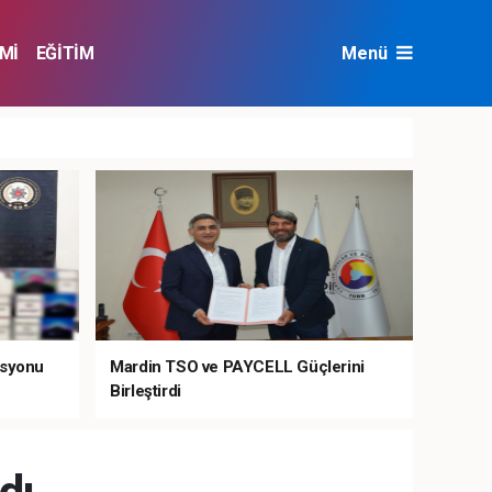
Mİ
EĞİTİM
Menü
NAT
ÇEVRE
asyonu
Mardin TSO ve PAYCELL Güçlerini
Birleştirdi