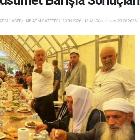
usumet Barışla Sonuçlan
ATIM HABER) - KIR'ATIM GAZETESİ | 29.06.2026 - 13:43, Güncelleme: 29.06.2026 -