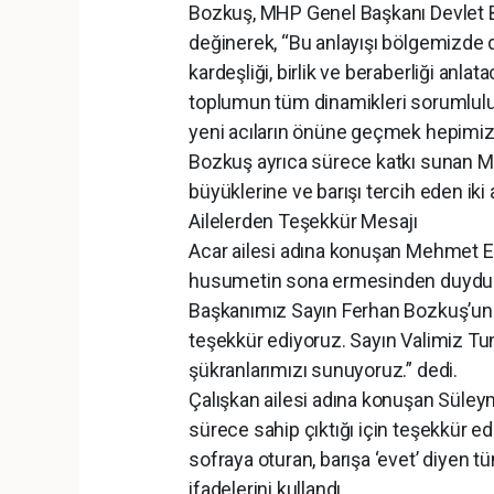
Bozkuş, MHP Genel Başkanı Devlet B
değinerek, “Bu anlayışı bölgemizde 
kardeşliği, birlik ve beraberliği anlat
toplumun tüm dinamikleri sorumlulu
yeni acıların önüne geçmek hepimizin 
Bozkuş ayrıca sürece katkı sunan Mar
büyüklerine ve barışı tercih eden iki 
Ailelerden Teşekkür Mesajı
Acar ailesi adına konuşan Mehmet E
husumetin sona ermesinden duydukla
Başkanımız Sayın Ferhan Bozkuş’un 
teşekkür ediyoruz. Sayın Valimiz Tu
şükranlarımızı sunuyoruz.” dedi.
Çalışkan ailesi adına konuşan Süleym
sürece sahip çıktığı için teşekkür ed
sofraya oturan, barışa ‘evet’ diyen
ifadelerini kullandı.