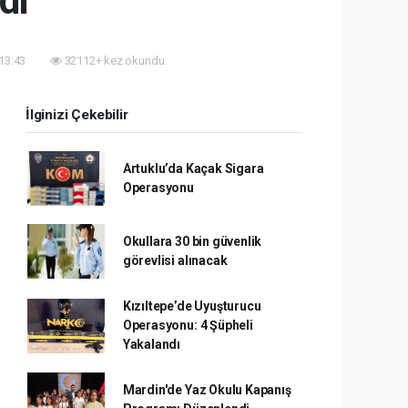
dı
 13:43
32112+ kez okundu.
İlginizi Çekebilir
Artuklu’da Kaçak Sigara
Operasyonu
Okullara 30 bin güvenlik
görevlisi alınacak
Kızıltepe’de Uyuşturucu
Operasyonu: 4 Şüpheli
Yakalandı
Mardin'de Yaz Okulu Kapanış