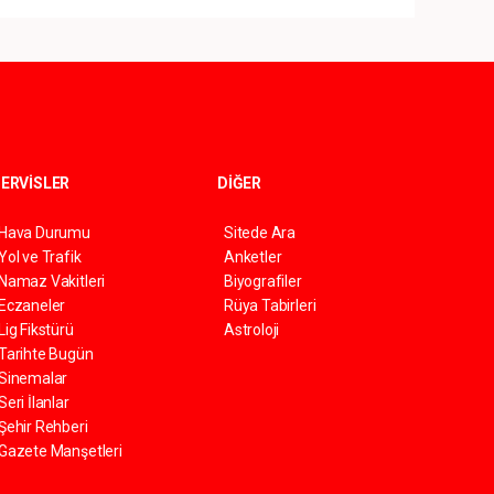
ERVİSLER
DİĞER
Hava Durumu
Sitede Ara
Yol ve Trafik
Anketler
Namaz Vakitleri
Biyografiler
Eczaneler
Rüya Tabirleri
Lig Fikstürü
Astroloji
Tarihte Bugün
Sinemalar
Seri İlanlar
Şehir Rehberi
Gazete Manşetleri