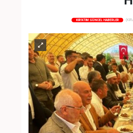
H
(KIR
KIR'ATIM GÜNCEL HABERLER