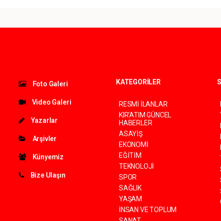
KATEGORİLER
S
Foto Galeri
Video Galeri
RESMİ İLANLAR
KIR'ATIM GÜNCEL
Yazarlar
HABERLER
ASAYİŞ
Arşivler
EKONOMİ
EĞİTİM
Künyemiz
TEKNOLOJİ
Bize Ulaşın
SPOR
SAĞLIK
YAŞAM
İNSAN VE TOPLUM
SANAT