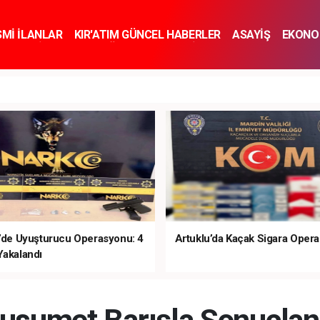
SMİ İLANLAR
KIR'ATIM GÜNCEL HABERLER
ASAYİŞ
EKONO
KNOLOJİ
SPOR
SAĞLIK
YAŞAM
İNSAN VE TOPLUM
SA
e’de Uyuşturucu Operasyonu: 4
Artuklu’da Kaçak Sigara Oper
Yakalandı