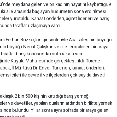
i’nde meydana gelen ve bir kadının hayatını kaybettiği, 9
n iki aile arasında başlayan husumetin sona erdirilmesi
ler yürütüldü. Kanaat önderleri, aşiret liderleri ve barış
nda taraflar uzlaşmaya vardı.
nı Ferhan Bozkuş’un girişimleriyle Acar ailesinin büyüğü
nin büyüğü Necat Çalışkan ve aile temsilcileri bir araya
 taraflar barış konusunda mutabakata vardı.
liğinde Kuyulu Mahallesi’nde gerçekleştirildi. Törene
k, İl Müftüsü Dr. Enver Türkmen, kanaat önderleri,
 temsilcileri ile çevre il ve ilçelerden çok sayıda davetli
klaşık 2 bin 500 kişinin katıldığı barış yemeği
ler ve davetliler, yapılan duaların ardından birlikte yemek
sinde bulundu. Yıllar sonra aynı sofrada bir araya gelen