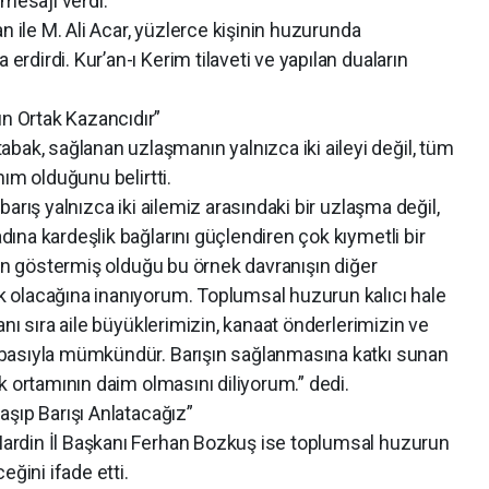
k mesajı verdi.
n ile M. Ali Acar, yüzlerce kişinin huzurunda
dirdi. Kur’an-ı Kerim tilaveti ve yapılan duaların
 Ortak Kazancıdır”
, sağlanan uzlaşmanın yalnızca iki aileyi değil, tüm
ım olduğunu belirtti.
arış yalnızca iki ailemiz arasındaki bir uzlaşma değil,
na kardeşlik bağlarını güçlendiren çok kıymetli bir
zin göstermiş olduğu bu örnek davranışın diğer
 olacağına inanıyorum. Toplumsal huzurun kalıcı hale
nı sıra aile büyüklerimizin, kanaat önderlerimizin ve
basıyla mümkündür. Barışın sağlanmasına katkı sunan
k ortamının daim olmasını diliyorum.” dedi.
şıp Barışı Anlatacağız”
rdin İl Başkanı Ferhan Bozkuş ise toplumsal huzurun
eğini ifade etti.