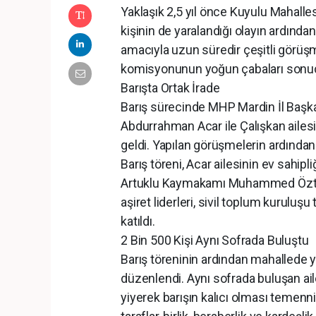
Yaklaşık 2,5 yıl önce Kuyulu Mahalles
kişinin de yaralandığı olayın ardında
amacıyla uzun süredir çeşitli görüşme
komisyonunun yoğun çabaları sonucu
Barışta Ortak İrade
Barış sürecinde MHP Mardin İl Başka
Abdurrahman Acar ile Çalışkan ailesi
geldi. Yapılan görüşmelerin ardından
Barış töreni, Acar ailesinin ev sahip
Artuklu Kaymakamı Muhammed Öztaba
aşiret liderleri, sivil toplum kuruluşu
katıldı.
2 Bin 500 Kişi Aynı Sofrada Buluştu
Barış töreninin ardından mahallede ya
düzenlendi. Aynı sofrada buluşan aile
yiyerek barışın kalıcı olması temenni