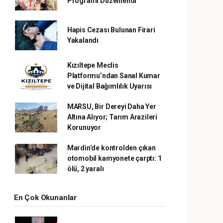
Programı Düzenlendi
Hapis Cezası Bulunan Firari
Yakalandı
Kızıltepe Meclis
Platformu’ndan Sanal Kumar
ve Dijital Bağımlılık Uyarısı
MARSU, Bir Dereyi Daha Yer
Altına Alıyor; Tarım Arazileri
Korunuyor
Mardin’de kontrolden çıkan
otomobil kamyonete çarptı: 1
ölü, 2 yaralı
En Çok Okunanlar