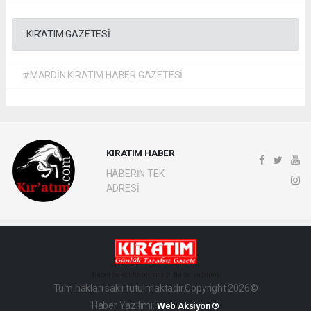
KIR'ATIM GAZETESİ
#MARDİN KIRATIM HABER GAZETESİ
KIRATIM HABER
HABERİN TEK
ADRESİ
haber paketi
haber scripti
haber yazılımı
Tüm hakları saklı tutulmaktadır.Copyright 2026©
Haber Yazılımı:
Web Aksiyon ®