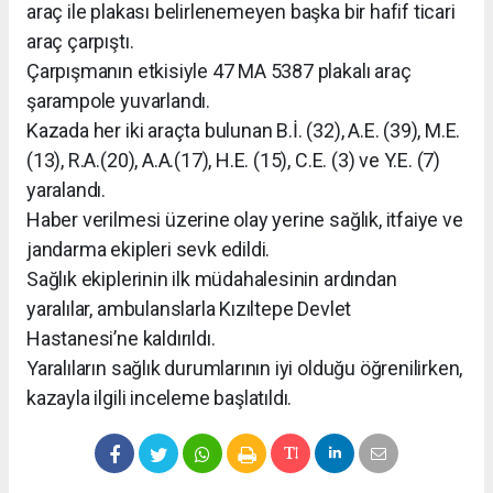
araç ile plakası belirlenemeyen başka bir hafif ticari
araç çarpıştı.
Çarpışmanın etkisiyle 47 MA 5387 plakalı araç
şarampole yuvarlandı.
Kazada her iki araçta bulunan B.İ. (32), A.E. (39), M.E.
(13), R.A.(20), A.A.(17), H.E. (15), C.E. (3) ve Y.E. (7)
yaralandı.
Haber verilmesi üzerine olay yerine sağlık, itfaiye ve
jandarma ekipleri sevk edildi.
Sağlık ekiplerinin ilk müdahalesinin ardından
yaralılar, ambulanslarla Kızıltepe Devlet
Hastanesi’ne kaldırıldı.
Yaralıların sağlık durumlarının iyi olduğu öğrenilirken,
kazayla ilgili inceleme başlatıldı.