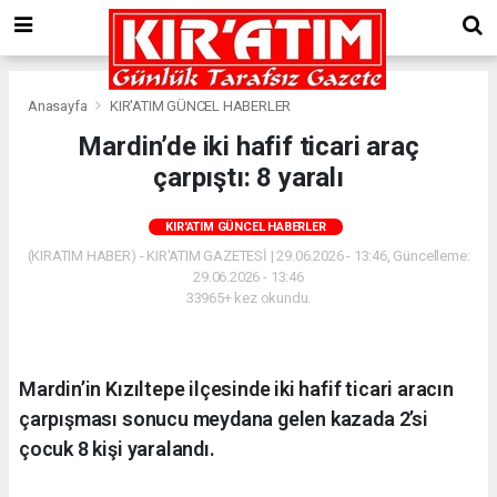
Anasayfa
KIR'ATIM GÜNCEL HABERLER
Mardin’de iki hafif ticari araç
çarpıştı: 8 yaralı
KIR'ATIM GÜNCEL HABERLER
(KIRATIM HABER) - KIR'ATIM GAZETESİ | 29.06.2026 - 13:46, Güncelleme:
29.06.2026 - 13:46
33965+ kez okundu.
Mardin’in Kızıltepe ilçesinde iki hafif ticari aracın
çarpışması sonucu meydana gelen kazada 2’si
çocuk 8 kişi yaralandı.