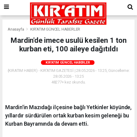
Anasayfa
KIR'ATIM GÜNCEL HABERLER
Mardin'de imece usulü kesilen 1 ton
kurban eti, 100 aileye dağıtıldı
KIR'ATIM GÜNCEL HABERLER
(KIRATIM HABER) - KIR'ATIM GAZETESİ | 28.05.2026 - 13:25, Güncelleme:
28.05.2026 - 13:25
48277+ kez okundu.
Mardin'in Mazıdağı ilçesine bağlı Yetkinler köyünde,
yıllardır sürdürülen ortak kurban kesim geleneği bu
Kurban Bayramında da devam etti.