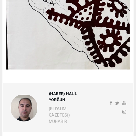
(HABER) HALİL
YORĞUN
(KIR'ATIM
GAZETESİ)
MUHABİR