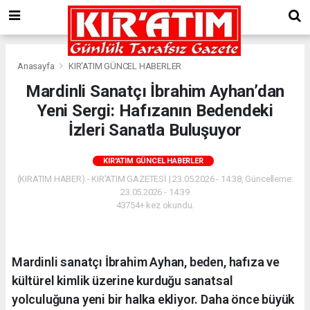
Anasayfa
KIR'ATIM GÜNCEL HABERLER
Mardinli Sanatçı İbrahim Ayhan’dan
Yeni Sergi: Hafızanın Bedendeki
İzleri Sanatla Buluşuyor
KIR'ATIM GÜNCEL HABERLER
(KIRATIM HABER) - KIR'ATIM GAZETESİ | 23.05.2026 - 14:38, Güncelleme:
23.05.2026 - 14:39
43754+ kez okundu.
Mardinli sanatçı İbrahim Ayhan, beden, hafıza ve
kültürel kimlik üzerine kurduğu sanatsal
yolculuğuna yeni bir halka ekliyor. Daha önce büyük