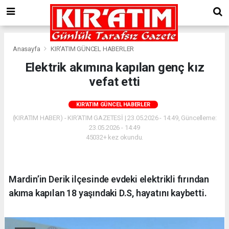
Anasayfa
KIR'ATIM GÜNCEL HABERLER
Elektrik akımına kapılan genç kız
vefat etti
KIR'ATIM GÜNCEL HABERLER
(KIRATIM HABER) - KIR'ATIM GAZETESİ | 23.05.2026 - 14:49, Güncelleme:
23.05.2026 - 14:49
45032+ kez okundu.
Mardin’in Derik ilçesinde evdeki elektrikli fırından
akıma kapılan 18 yaşındaki D.S, hayatını kaybetti.