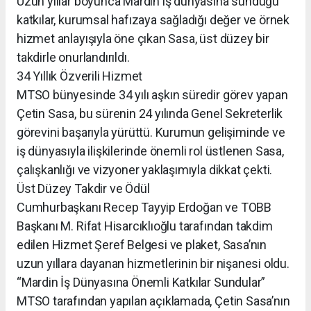
Uzun yıllar boyunca Mardin iş dünyasına sunduğu
katkılar, kurumsal hafızaya sağladığı değer ve örnek
hizmet anlayışıyla öne çıkan Sasa, üst düzey bir
takdirle onurlandırıldı.
34 Yıllık Özverili Hizmet
MTSO bünyesinde 34 yılı aşkın süredir görev yapan
Çetin Sasa, bu sürenin 24 yılında Genel Sekreterlik
görevini başarıyla yürüttü. Kurumun gelişiminde ve
iş dünyasıyla ilişkilerinde önemli rol üstlenen Sasa,
çalışkanlığı ve vizyoner yaklaşımıyla dikkat çekti.
Üst Düzey Takdir ve Ödül
Cumhurbaşkanı Recep Tayyip Erdoğan ve TOBB
Başkanı M. Rifat Hisarcıklıoğlu tarafından takdim
edilen Hizmet Şeref Belgesi ve plaket, Sasa’nın
uzun yıllara dayanan hizmetlerinin bir nişanesi oldu.
“Mardin İş Dünyasına Önemli Katkılar Sundular”
MTSO tarafından yapılan açıklamada, Çetin Sasa’nın