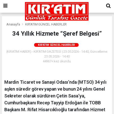
Anasayfa
KIR'ATIM GÜNCEL HABERLER
34 Yıllık Hizmete “Şeref Belgesi”
KIR'ATIM GÜNCEL HABERLER
(KIRATIM HABER) - KIR'ATIM GAZETESİ | 23.05.2026 - 14:40, Güncelleme:
23.05.2026 - 14:40
44967+ kez okundu.
Mardin Ticaret ve Sanayi Odası’nda (MTSO) 34 yılı
aşkın süredir görev yapan ve bunun 24 yılını Genel
Sekreter olarak sürdüren Çetin Sasa’ya,
Cumhurbaşkanı Recep Tayyip Erdoğan ile TOBB
Başkanı M. Rifat Hisarcıklıoğlu tarafından Hizmet